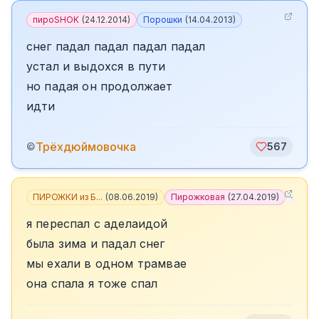
пироSHOK
(
24.12.2014
)
Порошки
(
14.04.2013
)
снег падал падал падал падал
устал и выдохся в пути
но падая он продолжает
идти
️Трёхдюймовочка
©
567
ПИРОЖКИ из Б...
(
08.06.2019
)
Пирожковая
(
27.04.2019
)
+
4
я переспал с аделаидой
была зима и падал снег
мы ехали в одном трамвае
она спала я тоже спал