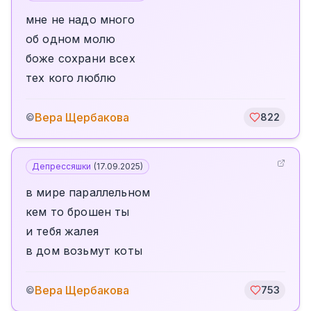
мне не надо много
об одном молю
боже сохрани всех
тех кого люблю
Вера Щербакова
©
822
Депрессяшки
(
17.09.2025
)
в мире параллельном
кем то брошен ты
и тебя жалея
в дом возьмут коты
Вера Щербакова
©
753