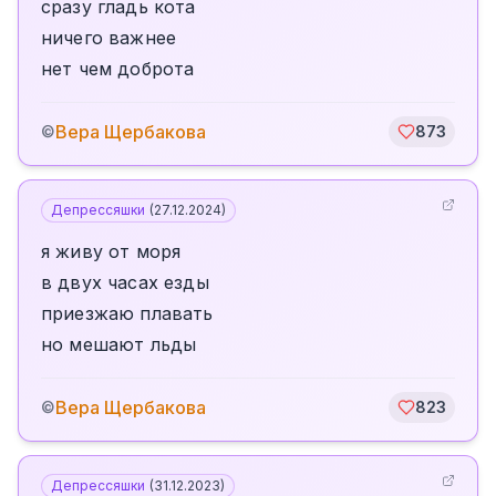
сразу гладь кота
ничего важнее
нет чем доброта
Вера Щербакова
©
873
Депрессяшки
(
27.12.2024
)
я живу от моря
в двух часах езды
приезжаю плавать
но мешают льды
Вера Щербакова
©
823
Депрессяшки
(
31.12.2023
)