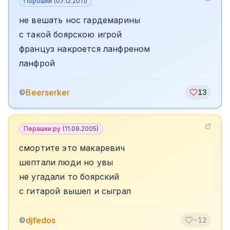
Порошки
(
07.12.2011
)
не вешать нос гардемарины
с такой боярскою игрой
француз накроется ланфреном
ланфрой
Beerserker
©
13
Перашки.ру
(
11.09.2005
)
смортите это макаревич
шептали люди но увы
не угадали то боярский
с гитарой вышел и сыграл
djfedos
©
-12