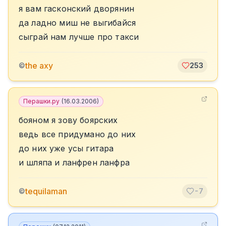
я вам гасконский дворянин
да ладно миш не выгибайся
сыграй нам лучше про такси
the axy
©
253
Перашки.ру
(
16.03.2006
)
бояном я зову боярских
ведь все придумано до них
до них уже усы гитара
и шляпа и ланфрен ланфра
tequilaman
©
-7