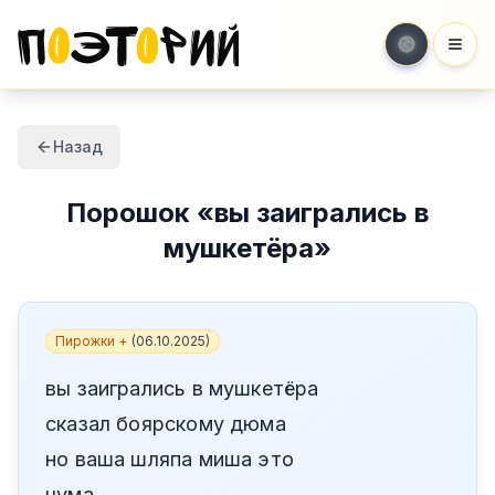
Мен
Назад
Порошок
«
вы заигрались в
мушкетёра
»
Пирожки +
(
06.10.2025
)
вы заигрались в мушкетёра
сказал боярскому дюма
но ваша шляпа миша это
чума