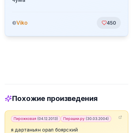
Viko
©
450
Похожие произведения
Пирожковая
(
04.12.2013
)
Перашки.ру
(
30.03.2004
)
я дартаньян орал боярский