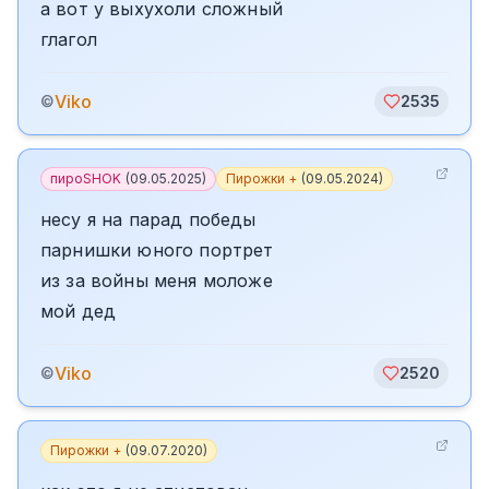
а вот у выхухоли сложный
глагол
Viko
©
2535
пироSHOK
(
09.05.2025
)
Пирожки +
(
09.05.2024
)
несу я на парад победы
парнишки юного портрет
из за войны меня моложе
мой дед
Viko
©
2520
Пирожки +
(
09.07.2020
)