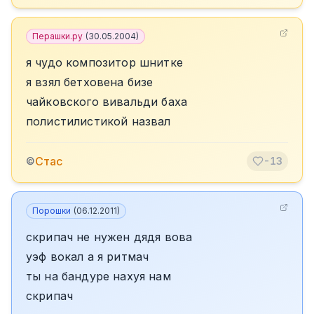
Перашки.ру
(
30.05.2004
)
я чудо композитор шнитке
я взял бетховена бизе
чайковского вивальди баха
полистилистикой назвал
Стас
©
-13
Порошки
(
06.12.2011
)
скрипач не нужен дядя вова
уэф вокал а я ритмач
ты на бандуре нахуя нам
скрипач