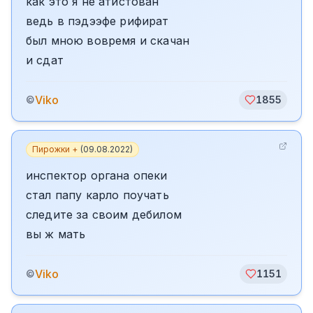
как это я не атистован
ведь в пэдээфе рифират
был мною вовремя и скачан
и сдат
Viko
©
1855
Пирожки +
(
09.08.2022
)
инспектор органа опеки
стал папу карло поучать
следите за своим дебилом
вы ж мать
Viko
©
1151