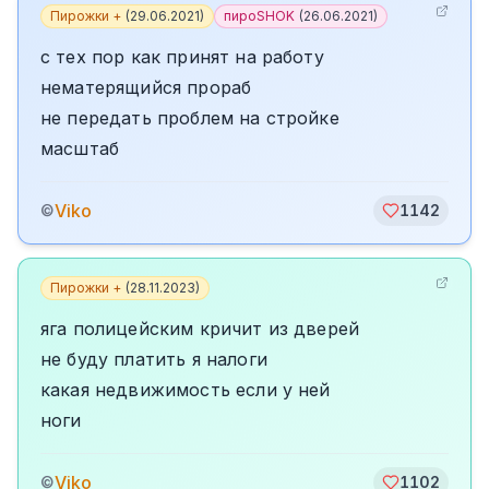
Пирожки +
(
29.06.2021
)
пироSHOK
(
26.06.2021
)
с тех пор как принят на работу
нематерящийся прораб
не передать проблем на стройке
масштаб
Viko
©
1142
Пирожки +
(
28.11.2023
)
яга полицейским кричит из дверей
не буду платить я налоги
какая недвижимость если у ней
ноги
Viko
©
1102