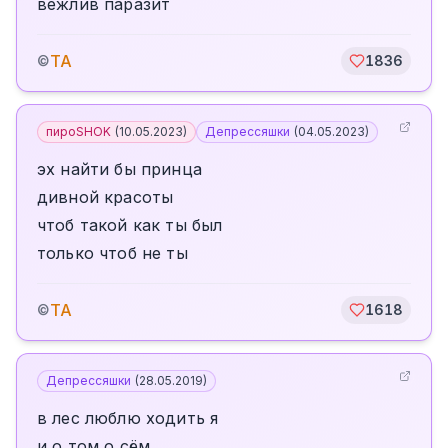
вежлив паразит
TA
©
1836
пироSHOK
(
10.05.2023
)
Депрессяшки
(
04.05.2023
)
эх найти бы принца
дивной красоты
чтоб такой как ты был
только чтоб не ты
TA
©
1618
Депрессяшки
(
28.05.2019
)
в лес люблю ходить я
и о том о сём