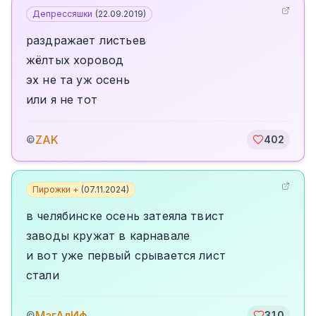
Депрессяшки
(
22.09.2019
)
раздражает листьев
жёлтых хоровод
эх не та уж осень
или я не тот
ZAK
©
402
Пирожки +
(
07.11.2024
)
в челябинске осень затеяла твист
заводы кружат в карнавале
и вот уже первый срывается лист
стали
МагАлИф
©
310