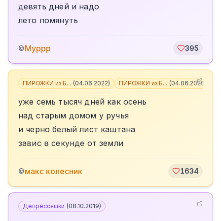
девять дней и надо
лето помянуть
Муррр
©
395
ПИРОЖКИ из Б...
(
04.06.2022
)
ПИРОЖКИ из Б...
(
04.06.2020
)
+
уже семь тысяч дней как осень
над старым домом у ручья
и черно белый лист каштана
завис в секунде от земли
макс колесник
©
1634
Депрессяшки
(
08.10.2019
)