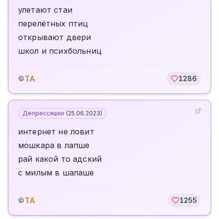
улетают стаи
перелётных птиц
открывают двери
школ и психбольниц
TA
©
1286
Депрессяшки
(
25.06.2023
)
интернет не ловит
мошкара в лапше
рай какой то адский
с милым в шалаше
TA
©
1255