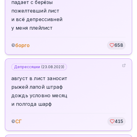
падает с берёзы
пожелтевший лист
и всё депрессивней
у меня плейлист
борго
©
658
Депрессяшки
(
23.08.2023
)
август в лист заносит
рыжей лапой штраф
дождь условно месяц
и полгода шарф
СГ
©
415