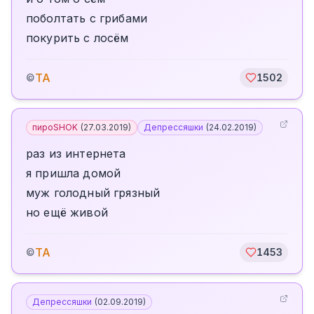
поболтать с грибами
покурить с лосём
TA
©
1502
пироSHOK
(
27.03.2019
)
Депрессяшки
(
24.02.2019
)
раз из интернета
я пришла домой
муж голодный грязный
но ещё живой
TA
©
1453
Депрессяшки
(
02.09.2019
)