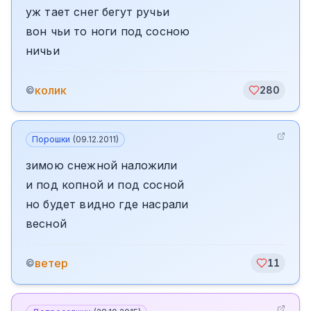
уж тает снег бегут ручьи
вон чьи то ноги под сосною
ничьи
колик
©
280
Порошки
(
09.12.2011
)
зимою снежной наложили
и под копной и под сосной
но будет видно где насрали
весной
ветер
©
11