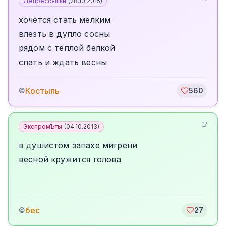
Депрессяшки
(
28.10.2015
)
хочется стать мелким
влезть в дупло сосны
рядом с тёплой белкой
спать и ждать весны
Костыль
©
560
ЭкспромЪты
(
04.10.2013
)
в душистом запахе мигрени
весной кружится голова
бес
©
27