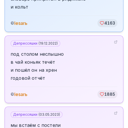
и кольт
lesarь
©
4163
Депрессяшки
(
19.12.2022
)
под столом неслышно
в чай коньяк течёт
и пошёл он на хрен
годовой отчёт
lesarь
©
1885
Депрессяшки
(
03.05.2023
)
мы встаём с постели