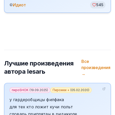
Идиот
©
545
Все
Лучшие произведения
произведения
автора
lesarь
→
пироSHOK
(
19.09.2025
)
Пирожки +
(
05.02.2020
)
у гардеробщицы филфака
для тех кто ложит кучи польт
словарь припрятан в ридикюле