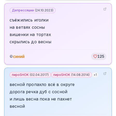
Депрессяшки
(
24.10.2023
)
съёжились иголки
на ветвях сосны
вишенки на тортах
скрылись до весны
синий
©
125
пироSHOK
(
02.04.2017
)
пироSHOK
(
14.08.2014
)
+
1
весной пропахло всё в округе
дорога речка дуб с сосной
и лишь весна пока не пахнет
весной