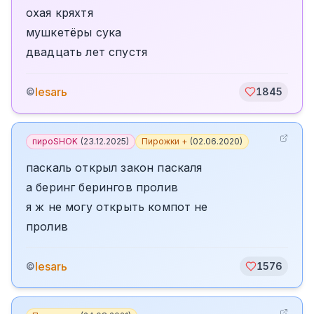
охая кряхтя
мушкетёры сука
двадцать лет спустя
lesarь
©
1845
пироSHOK
(
23.12.2025
)
Пирожки +
(
02.06.2020
)
паскаль открыл закон паскаля
а беринг берингов пролив
я ж не могу открыть компот не
пролив
lesarь
©
1576