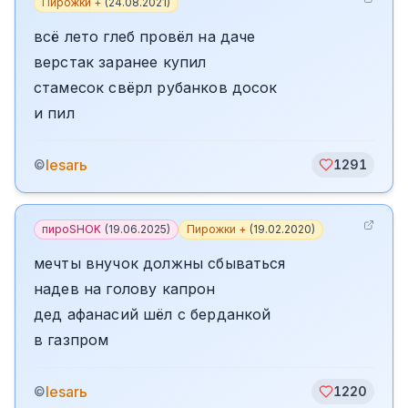
Пирожки +
(
24.08.2021
)
всё лето глеб провёл на даче
верстак заранее купил
стамесок свёрл рубанков досок
и пил
lesarь
©
1291
пироSHOK
(
19.06.2025
)
Пирожки +
(
19.02.2020
)
мечты внучок должны сбываться
надев на голову капрон
дед афанасий шёл с берданкой
в газпром
lesarь
©
1220