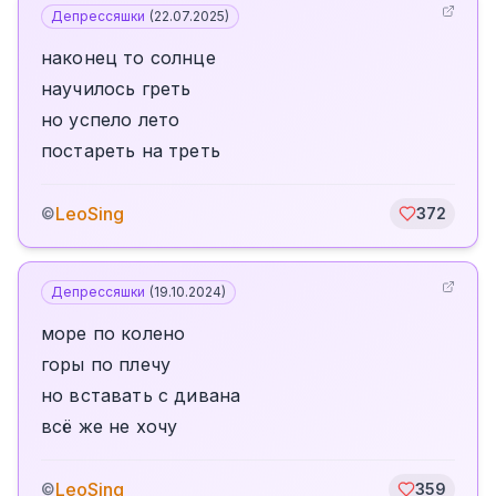
Депрессяшки
(
22.07.2025
)
наконец то солнце
научилось греть
но успело лето
постареть на треть
LeoSing
©
372
Депрессяшки
(
19.10.2024
)
море по колено
горы по плечу
но вставать с дивана
всё же не хочу
LeoSing
©
359