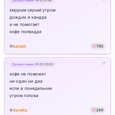
Депрессяшки
(
14.10.2019
)
хмурым серым утром
дождик и хандра
и не помогает
кофе полведра
barash
©
785
Депрессяшки
(
31.03.2025
)
кофе не поможет
ни один ни два
если в понедельник
утром голова
ХатяКо
©
169