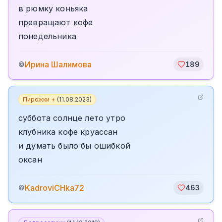
в рюмку коньяка
превращают кофе
понедельника
Ирина Шалимова
©
189
Пирожки +
(
11.08.2023
)
суббота солнце лето утро
клубника кофе круассан
и думать было бы ошибкой
оксан
KadroviCHka72
©
463