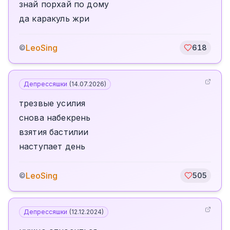
знай порхай по дому
да каракуль жри
LeoSing
©
618
Депрессяшки
(
14.07.2026
)
трезвые усилия
снова набекрень
взятия бастилии
наступает день
LeoSing
©
505
Депрессяшки
(
12.12.2024
)