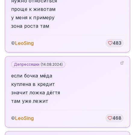
нужно относиться
проще к животам
у меня к примеру
зона роста там
LeoSing
©
483
Депрессяшки
(
14.08.2024
)
если бочка мёда
куплена в кредит
значит ложка дёгтя
там уже лежит
LeoSing
©
468