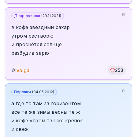
Депрессяшки
(
29.11.2021
)
в кофе звёздный сахар
утром растворю
и проснётся солнце
разбудив зарю
Ivolga
©
253
Порошки
(
04.05.2012
)
а где то там за горизонтом
всё те же зимы вёсны те ж
и кофе утром так же крепок
и свеж