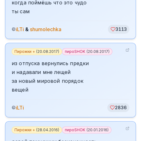
когда поймёшь что это чудо
ты сам
iLTi
&
shumolechka
©
3113
Пирожки +
(
20.08.2017
)
пироSHOK
(
20.08.2017
)
из отпуска вернулись предки
и надавали мне лещей
за новый мировой порядок
вещей
iLTi
©
2836
Пирожки +
(
28.04.2016
)
пироSHOK
(
20.01.2016
)