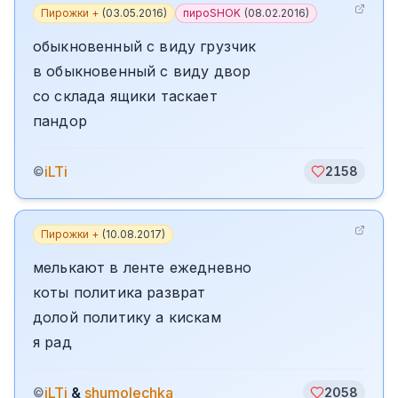
Пирожки +
(
03.05.2016
)
пироSHOK
(
08.02.2016
)
обыкновенный с виду грузчик
в обыкновенный с виду двор
со склада ящики таскает
пандор
iLTi
©
2158
Пирожки +
(
10.08.2017
)
мелькают в ленте ежедневно
коты политика разврат
долой политику а кискам
я рад
iLTi
&
shumolechka
©
2058