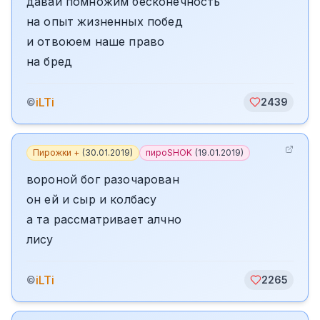
давай помножим бесконечность
на опыт жизненных побед
и отвоюем наше право
на бред
iLTi
©
2439
Пирожки +
(
30.01.2019
)
пироSHOK
(
19.01.2019
)
вороной бог разочарован
он ей и сыр и колбасу
а та рассматривает алчно
лису
iLTi
©
2265