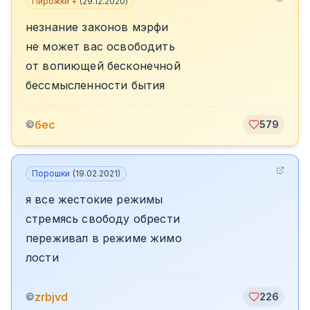
Пирожки +
(
29.12.2020
)
незнание законов мэрфи
не может вас освободить
от вопиющей бесконечной
бессмысленности бытия
бес
©
579
Порошки
(
19.02.2021
)
я все жестокие режимы
стремясь свободу обрести
переживал в режиме жимо
лости
zrbjvd
©
226