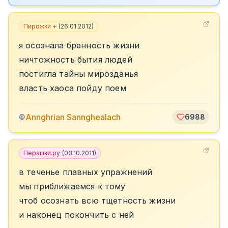
Пирожки +
(
26.01.2012
)
я осознала бренность жизни
ничтожность бытия людей
постигла тайны мирозданья
власть хаоса пойду поем
Annghrian Sannghealach
©
6988
Перашки.ру
(
03.10.2011
)
в теченье плавных упражнений
мы приближаемся к тому
чтоб осознать всю тщетность жизни
и наконец покончить с ней