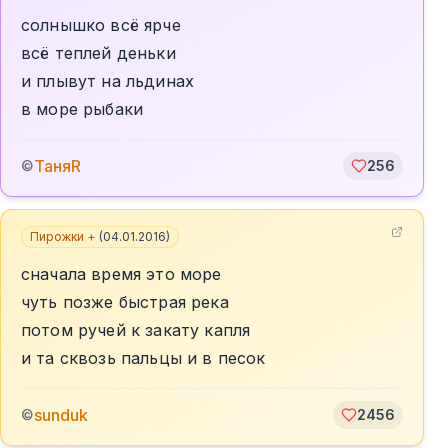
солнышко всë ярче
всë теплей деньки
и плывут на льдинах
в море рыбаки
ТаняR
©
256
Пирожки +
(
04.01.2016
)
сначала время это море
чуть позже быстрая река
потом ручей к закату капля
и та сквозь пальцы и в песок
sunduk
©
2456