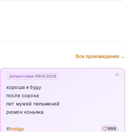
Все произведения →
Депрессяшки
(
09.10.2023
)
хороша я буду
после сорока
лет мужей пельменей
рюмок коньяка
Ivolga
©
966