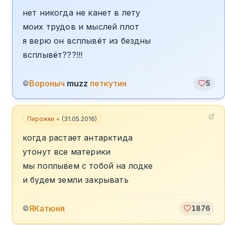
нет никогда не канет в лету
моих трудов и мыслей плот
я верю он всплывёт из бездны
всплывёт???!!!
Вороныч
muzz
петкутин
©
5
Пирожки +
(
31.05.2016
)
когда растает антарктида
утонут все материки
мы поплывем с тобой на лодке
и будем земли закрывать
ЯКатюня
©
1876