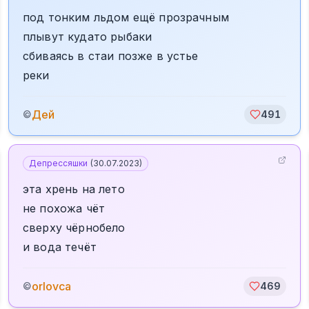
под тонким льдом ещё прозрачным
плывут кудато рыбаки
сбиваясь в стаи позже в устье
реки
Дей
©
491
Депрессяшки
(
30.07.2023
)
эта хрень на лето
не похожа чёт
сверху чёрнобело
и вода течёт
orlovca
©
469