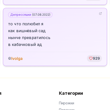
Депрессяшки
(
07.08.2022
)
то что полюбил я
как вишнёвый сад
нынче превратилось
в кабачковый ад
Ivolga
©
929
я
Категории
Пирожки
Порошки