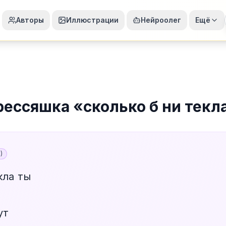
Авторы
Иллюстрации
Нейроолег
Ещё
рессяшка
«
сколько б ни текл
5
)
кла ты
ут