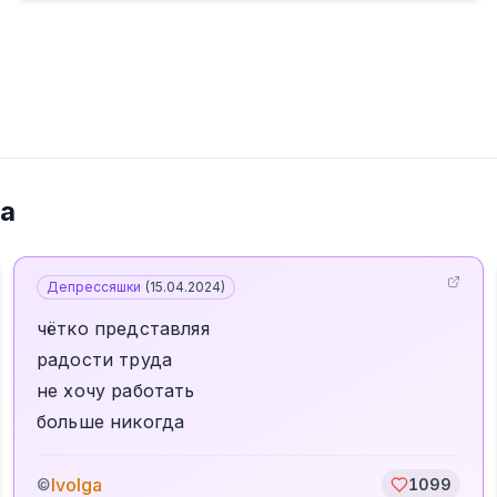
ga
Депрессяшки
(
15.04.2024
)
чётко представляя
радости труда
не хочу работать
больше никогда
Ivolga
©
1099