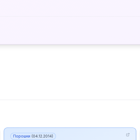
Порошки
(
04.12.2014
)