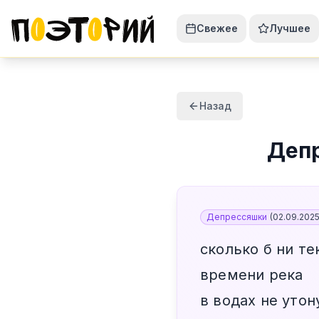
Свежее
Лучшее
Назад
Деп
Депрессяшки
(
02.09.202
сколько б ни те
времени река
в водах не утон