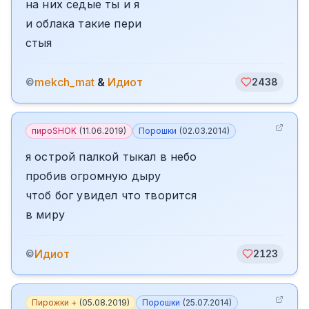
на них седые ты и я
и облака такие пери
стыя
mekch_mat
&
Идиот
©
2438
пироSHOK
(
11.06.2019
)
Порошки
(
02.03.2014
)
я острой палкой тыкал в небо
пробив огромную дыру
чтоб бог увидел что творится
в миру
Идиот
©
2123
Пирожки +
(
05.08.2019
)
Порошки
(
25.07.2014
)