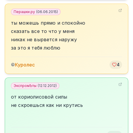
Перашки.ру
(
06.06.2015
)
ты можешь прямо и спокойно
сказать все то что у меня
никак не вырвется наружу
за это я тебя люблю
Куролес
©
4
ЭкспромЪты
(
12.12.2012
)
от кориолисовой силы
не скроешься как ни крутись