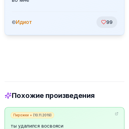
Идиот
©
99
Похожие произведения
Пирожки +
(
10.11.2019
)
ты удалился восвояси