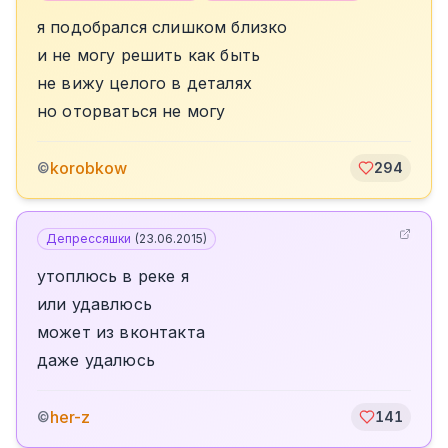
я подобрался слишком близко
и не могу решить как быть
не вижу целого в деталях
но оторваться не могу
korobkow
©
294
Депрессяшки
(
23.06.2015
)
утоплюсь в реке я
или удавлюсь
может из вконтакта
даже удалюсь
her-z
©
141