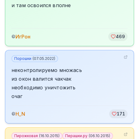
и там освоился вполне
ИгРон
©
469
Порошки
(
07.05.2022
)
неконтролируемо множась
из окон валится чакчак
необходимо уничтожить
очаг
H_N
©
171
Пирожковая
(
16.10.2015
)
Перашки.ру
(
06.10.2015
)