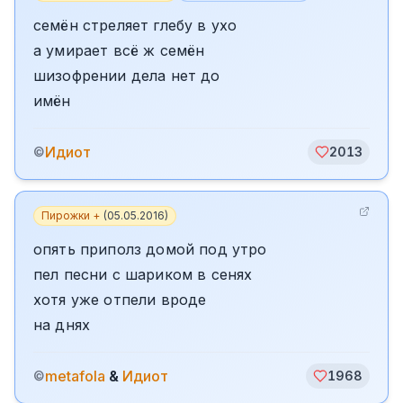
семён стреляет глебу в ухо
а умирает всё ж семён
шизофрении дела нет до
имён
Идиот
©
2013
Пирожки +
(
05.05.2016
)
опять приполз домой под утро
пел песни с шариком в сенях
хотя уже отпели вроде
на днях
metafola
&
Идиот
©
1968