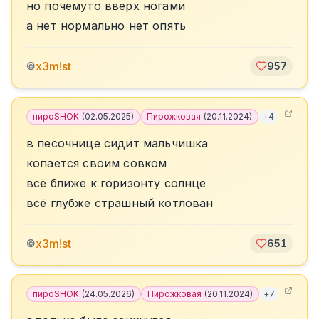
но почемуто вверх ногами
а нет нормально нет опять
x3m!st
©
957
пироSHOK
(
02.05.2025
)
Пирожковая
(
20.11.2024
)
+
4
в песочнице сидит мальчишка
копается своим совком
всё ближе к горизонту солнце
всё глубже страшный котлован
x3m!st
©
651
пироSHOK
(
24.05.2026
)
Пирожковая
(
20.11.2024
)
+
7