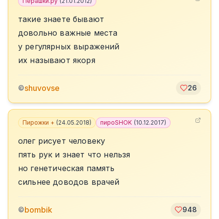
Перашки.ру
(
21.01.2012
)
такие знаете бывают
довольно важные места
у регулярных выражений
их называют якоря
shuvovse
©
26
Пирожки +
(
24.05.2018
)
пироSHOK
(
10.12.2017
)
олег рисует человеку
пять рук и знает что нельзя
но генетическая память
сильнее доводов врачей
bombik
©
948