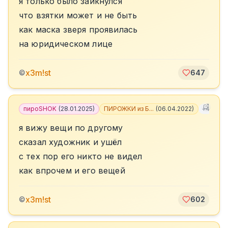
я только было заикнулся
что взятки может и не быть
как маска зверя проявилась
на юридическом лице
x3m!st
©
647
пироSHOK
(
28.01.2025
)
ПИРОЖКИ из Б...
(
06.04.2022
)
+
4
я вижу вещи по другому
сказал художник и ушёл
с тех пор его никто не видел
как впрочем и его вещей
x3m!st
©
602