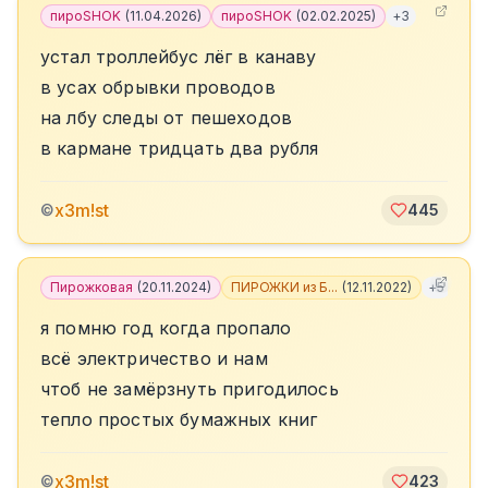
пироSHOK
(
11.04.2026
)
пироSHOK
(
02.02.2025
)
+
3
устал троллейбус лёг в канаву
в усах обрывки проводов
на лбу следы от пешеходов
в кармане тридцать два рубля
x3m!st
©
445
Пирожковая
(
20.11.2024
)
ПИРОЖКИ из Б...
(
12.11.2022
)
+
5
я помню год когда пропало
всё электричество и нам
чтоб не замёрзнуть пригодилось
тепло простых бумажных книг
x3m!st
©
423