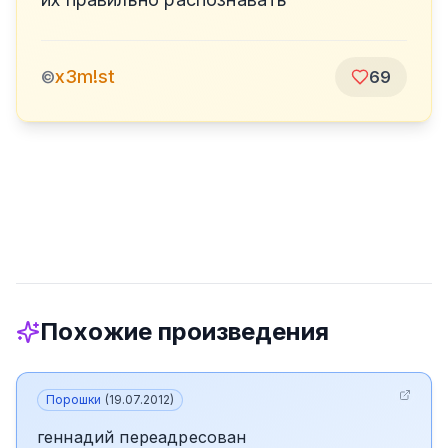
x3m!st
©
69
Похожие произведения
Порошки
(
19.07.2012
)
геннадий переадресован