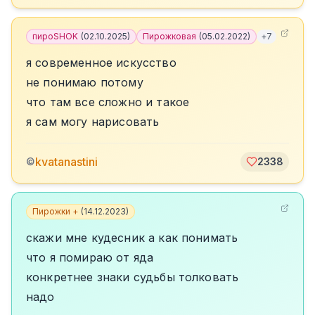
пироSHOK
(
02.10.2025
)
Пирожковая
(
05.02.2022
)
+
7
я современное искусство
не понимаю потому
что там все сложно и такое
я сам могу нарисовать
kvatanastini
©
2338
Пирожки +
(
14.12.2023
)
скажи мне кудесник а как понимать
что я помираю от яда
конкретнее знаки судьбы толковать
надо