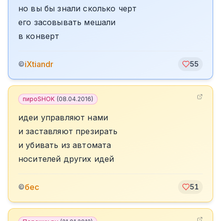
но вы бы знали сколько черт
его засовывать мешали
в конверт
iXtiandr
©
55
пироSHOK
(
08.04.2016
)
идеи управляют нами
и заставляют презирать
и убивать из автомата
носителей других идей
бес
©
51