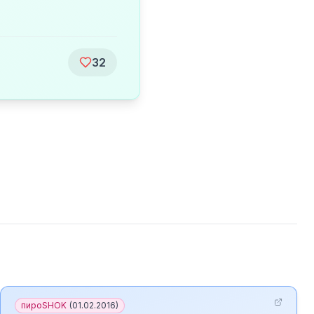
32
пироSHOK
(
01.02.2016
)