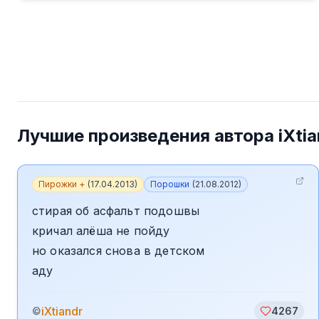
Лучшие произведения автора
iXti
Пирожки +
(
17.04.2013
)
Порошки
(
21.08.2012
)
стирая об асфальт подошвы
кричал алёша не пойду
но оказался снова в детском
аду
iXtiandr
©
4267