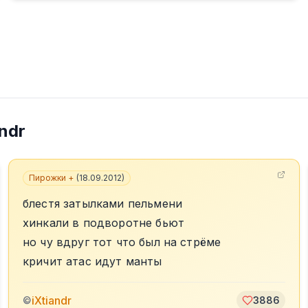
andr
Пирожки +
(
18.09.2012
)
блестя затылками пельмени
хинкали в подворотне бьют
но чу вдруг тот что был на стрёме
кричит атас идут манты
iXtiandr
©
3886