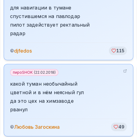
для навигации в тумане
спустившемся на павлодар
пилот задействует ректальный
радар
djfedos
©
115
пироSHOK
(
22.02.2018
)
какой туман необычайный
цветной и в нём неясный гул
да это цех на химзаводе
рванул
Любовь Загоскина
©
49