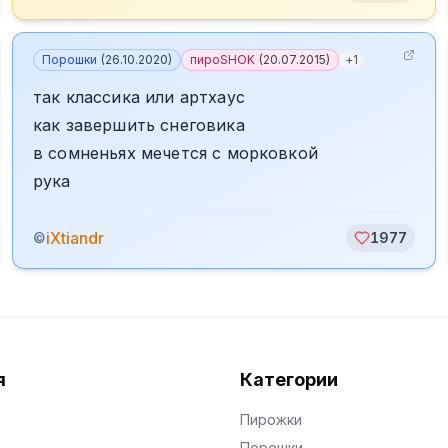
Порошки
(
26.10.2020
)
пироSHOK
(
20.07.2015
)
+
1
так классика или артхаус
как завершить снеговика
в сомненьях мечется с морковкой
рука
iXtiandr
©
1977
я
Категории
Пирожки
Порошки