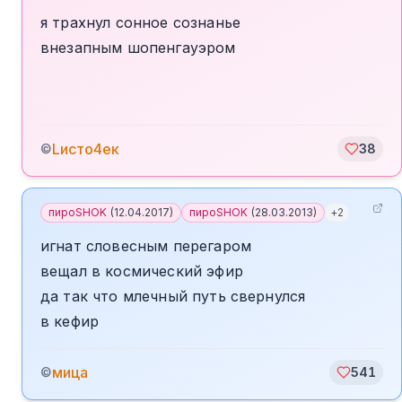
я трахнул сонное сознанье
внезапным шопенгауэром
Lисто4ек
©
38
пироSHOK
(
12.04.2017
)
пироSHOK
(
28.03.2013
)
+
2
игнат словесным перегаром
вещал в космический эфир
да так что млечный путь свернулся
в кефир
мица
©
541