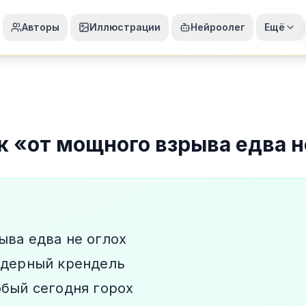
Авторы
Иллюстрации
Нейроолег
Ещё
к
«
от мощного взрыва едва н
ыва едва не оглох
ядерный крендель
обый сегодня горох