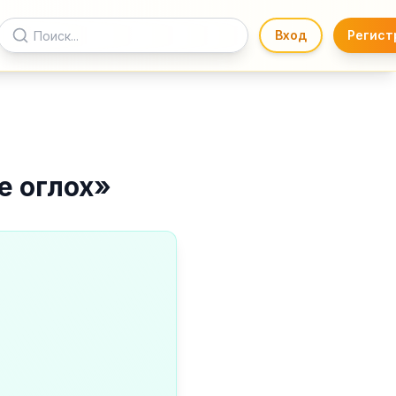
Вход
Регист
е оглох
»