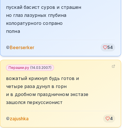
пускай басист суров и страшен
но глаз лазурных глубина
колоратурного сопрано
полна
Beerserker
©
54
Перашки.ру
(
14.03.2007
)
вожатый крикнул будь готов и
четыре раза дунул в горн
и в дробном праздничном экстазе
зашолся перкуссионист
zajushka
©
4