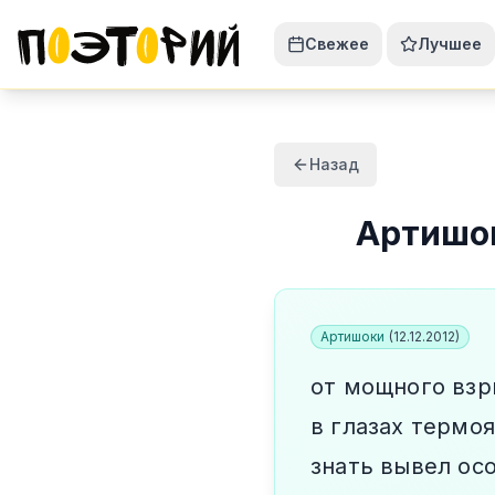
Свежее
Лучшее
Назад
Артишо
Артишоки
(
12.12.2012
)
от мощного взр
в глазах термо
знать вывел ос