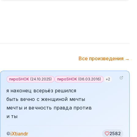
Все произведения →
пироSHOK
(
24.10.2025
)
пироSHOK
(
06.03.2016
)
+
2
я наконец всерьёз решился
быть вечно с женщиной мечты
мечты и вечность правда против
и ты
iXtiandr
©
2582