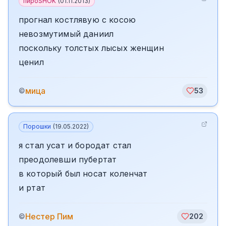
пироSHOK
(
01.11.2013
)
прогнал костлявую с косою
невозмутимый даниил
поскольку толстых лысых женщин
ценил
мица
©
53
Порошки
(
19.05.2022
)
я стал усат и бородат стал
преодолевши пубертат
в который был носат коленчат
и ртат
️Нестер Пим
©
202