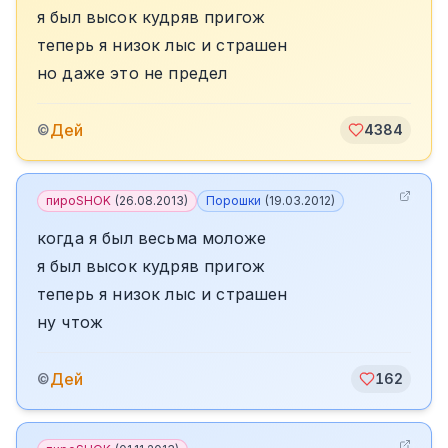
я был высок кудряв пригож
теперь я низок лыс и страшен
но даже это не предел
Дей
©
4384
пироSHOK
(
26.08.2013
)
Порошки
(
19.03.2012
)
когда я был весьма моложе
я был высок кудряв пригож
теперь я низок лыс и страшен
ну чтож
Дей
©
162