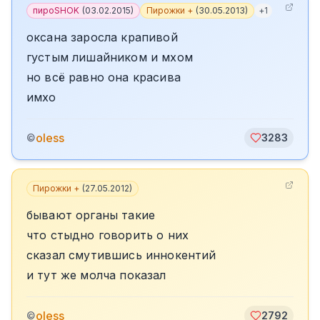
пироSHOK
(
03.02.2015
)
Пирожки +
(
30.05.2013
)
+
1
оксана заросла крапивой
густым лишайником и мхом
но всё равно она красива
имхо
oless
©
3283
Пирожки +
(
27.05.2012
)
бывают органы такие
что стыдно говорить о них
сказал смутившись иннокентий
и тут же молча показал
oless
©
2792