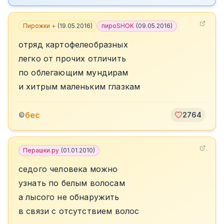
Пирожки +
(
19.05.2016
)
пироSHOK
(
09.05.2016
)
отряд картофелеобразных
легко от прочих отличить
по облегающим мундирам
и хитрым маленьким глазкам
бес
©
2764
Перашки.ру
(
01.01.2010
)
седого человека можно
узнать по белым волосам
а лысого не обнаружить
в связи с отсутствием волос