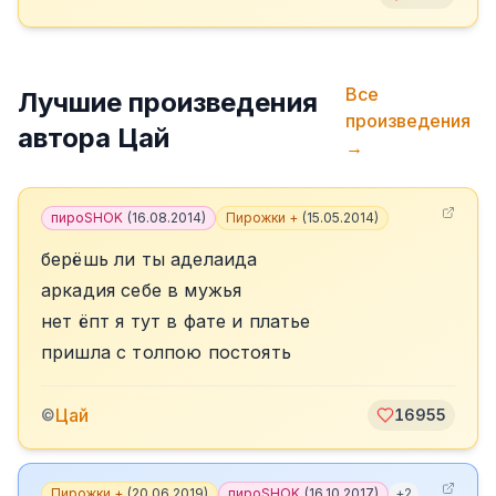
Все
Лучшие произведения
произведения
автора
Цай
→
пироSHOK
(
16.08.2014
)
Пирожки +
(
15.05.2014
)
берёшь ли ты аделаида
аркадия себе в мужья
нет ёпт я тут в фате и платье
пришла с толпою постоять
Цай
©
16955
Пирожки +
(
20.06.2019
)
пироSHOK
(
16.10.2017
)
+
2