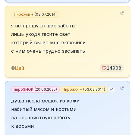
Пирожки +
(
03.07.2014
)
я не прошу от вас заботы
лишь уходя гасите свет
который вы во мне включили
с ним очень трудно засыпать
Цай
©
14908
пироSHOK
(
20.06.2025
)
Пирожки +
(
03.02.2014
)
+
1
душа несла мешок из кожи
набитый мясом и костьми
на ненавистную работу
к восьми