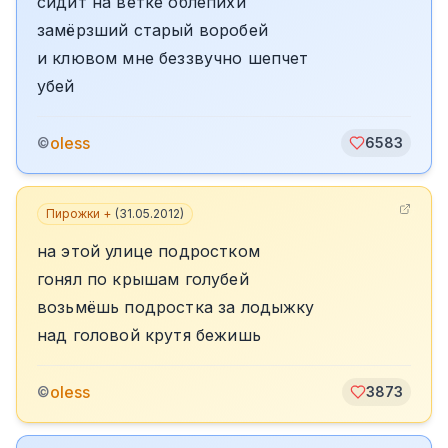
сидит на ветке облепихи
замёрзший старый воробей
и клювом мне беззвучно шепчет
убей
oless
©
6583
Пирожки +
(
31.05.2012
)
на этой улице подростком
гонял по крышам голубей
возьмёшь подростка за лодыжку
над головой крутя бежишь
oless
©
3873