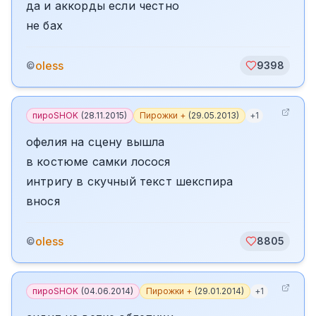
да и аккорды если честно
не бах
oless
©
9398
пироSHOK
(
28.11.2015
)
Пирожки +
(
29.05.2013
)
+
1
офелия на сцену вышла
в костюме самки лосося
интригу в скучный текст шекспира
внося
oless
©
8805
пироSHOK
(
04.06.2014
)
Пирожки +
(
29.01.2014
)
+
1