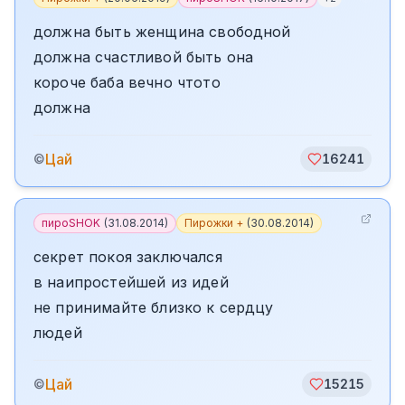
должна быть женщина свободной
должна счастливой быть она
короче баба вечно чтото
должна
Цай
©
16241
пироSHOK
(
31.08.2014
)
Пирожки +
(
30.08.2014
)
секрет покоя заключался
в наипростейшей из идей
не принимайте близко к сердцу
людей
Цай
©
15215