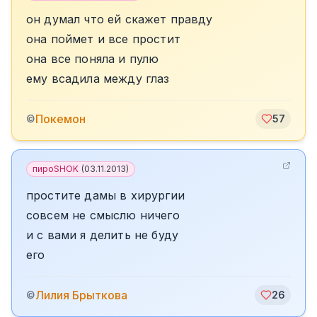
он думал что ей скажет правду
она поймет и все простит
она все поняла и пулю
ему всадила между глаз
Покемон
©
57
пироSHOK
(
03.11.2013
)
простите дамы в хирургии
совсем не смыслю ничего
и с вами я делить не буду
его
Лилия Брыткова
©
26