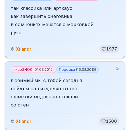
так классика или артхаус
как завершить снеговика
в сомненьях мечется с морковкой
рука
iXtiandr
©
1977
пироSHOK
(
01.03.2015
)
Порошки
(
16.02.2015
)
любимый мы с тобой сегодня
пойдём на пятьдесят оттен
ошмётки медленно стекали
со стен
iXtiandr
©
1500