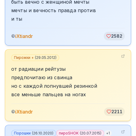
быть вечно с женщиной мечты
мечты и вечность правда против
и ты
iXtiandr
©
2582
Пирожки +
(
29.05.2012
)
от радиации рейтузы
предпочитаю из свинца
но с каждой лопнувшей резинкой
все меньше пальцев на ногах
iXtiandr
©
2211
Порошки
(
26.10.2020
)
пироSHOK
(
20.07.2015
)
+
1