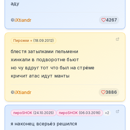
аду
iXtiandr
©
4267
Пирожки +
(
18.09.2012
)
блестя затылками пельмени
хинкали в подворотне бьют
но чу вдруг тот что был на стрёме
кричит атас идут манты
iXtiandr
©
3886
пироSHOK
(
24.10.2025
)
пироSHOK
(
06.03.2016
)
+
2
я наконец всерьёз решился