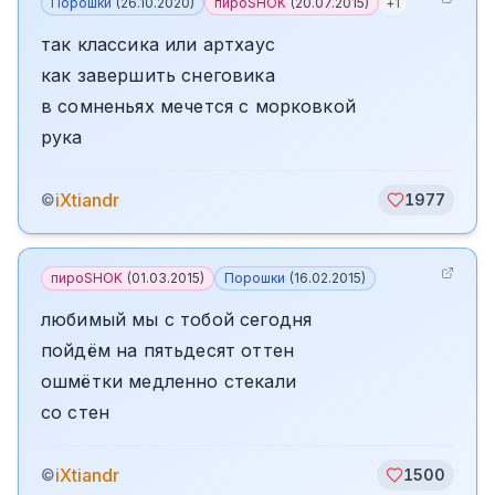
Порошки
(
26.10.2020
)
пироSHOK
(
20.07.2015
)
+
1
так классика или артхаус
как завершить снеговика
в сомненьях мечется с морковкой
рука
iXtiandr
©
1977
пироSHOK
(
01.03.2015
)
Порошки
(
16.02.2015
)
любимый мы с тобой сегодня
пойдём на пятьдесят оттен
ошмётки медленно стекали
со стен
iXtiandr
©
1500