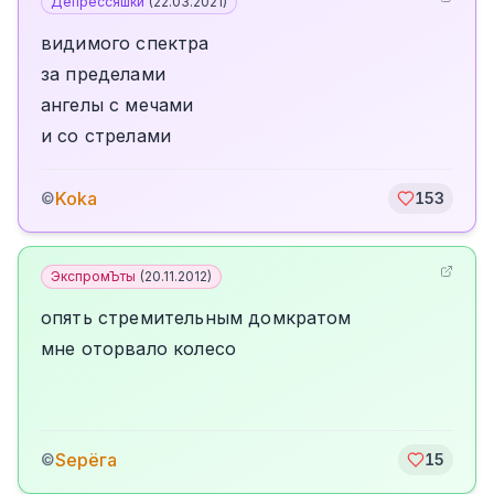
Депрессяшки
(
22.03.2021
)
видимого спектра
за пределами
ангелы с мечами
и со стрелами
Koka
©
153
ЭкспромЪты
(
20.11.2012
)
опять стремительным домкратом
мне оторвало колесо
Sерёга
©
15