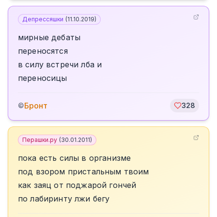
Депрессяшки
(
11.10.2019
)
мирные дебаты
переносятся
в силу встречи лба и
переносицы
Бронт
©
328
Перашки.ру
(
30.01.2011
)
пока есть силы в организме
под взором пристальным твоим
как заяц от поджарой гончей
по лабиринту лжи бегу