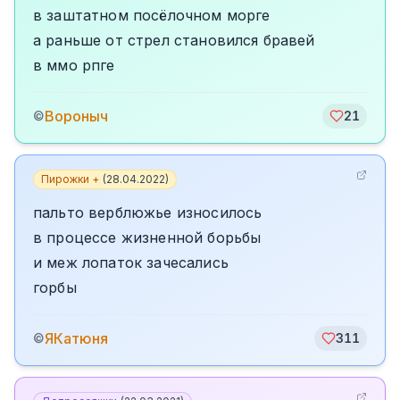
в заштатном посёлочном морге
а раньше от стрел становился бравей
в ммо рпге
Вороныч
©
21
Пирожки +
(
28.04.2022
)
пальто верблюжье износилось
в процессе жизненной борьбы
и меж лопаток зачесались
горбы
ЯКатюня
©
311