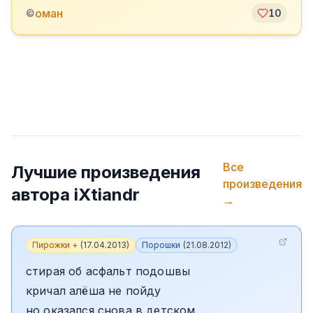
оман
©
10
Все
Лучшие произведения
произведения
автора
iXtiandr
→
Пирожки +
(
17.04.2013
)
Порошки
(
21.08.2012
)
стирая об асфальт подошвы
кричал алёша не пойду
но оказался снова в детском