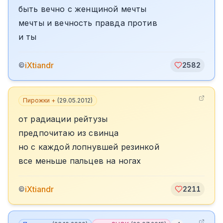
быть вечно с женщиной мечты
мечты и вечность правда против
и ты
iXtiandr
©
2582
Пирожки +
(
29.05.2012
)
от радиации рейтузы
предпочитаю из свинца
но с каждой лопнувшей резинкой
все меньше пальцев на ногах
iXtiandr
©
2211