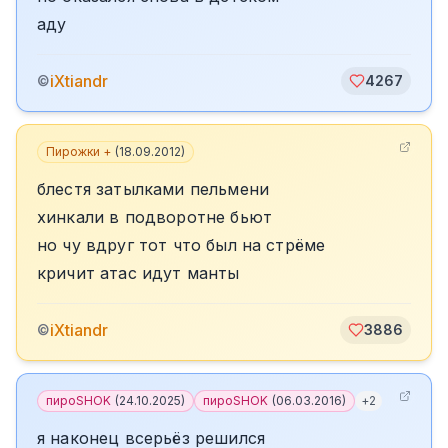
аду
iXtiandr
©
4267
Пирожки +
(
18.09.2012
)
блестя затылками пельмени
хинкали в подворотне бьют
но чу вдруг тот что был на стрёме
кричит атас идут манты
iXtiandr
©
3886
пироSHOK
(
24.10.2025
)
пироSHOK
(
06.03.2016
)
+
2
я наконец всерьёз решился