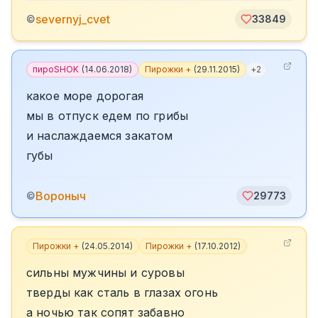
severnyj_cvet
©
33849
пироSHOK
(
14.06.2018
)
Пирожки +
(
29.11.2015
)
+
2
какое море дорогая
мы в отпуск едем по грибы
и наслаждаемся закатом
губы
Вороныч
©
29773
Пирожки +
(
24.05.2014
)
Пирожки +
(
17.10.2012
)
сильны мужчины и суровы
тверды как сталь в глазах огонь
а ночью так сопят забавно