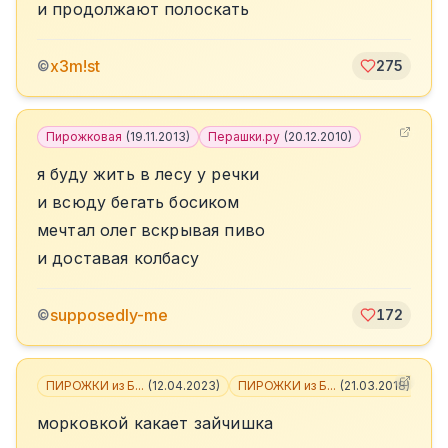
и продолжают полоскать
x3m!st
©
275
Пирожковая
(
19.11.2013
)
Перашки.ру
(
20.12.2010
)
я буду жить в лесу у речки
и всюду бегать босиком
мечтал олег вскрывая пиво
и доставая колбасу
supposedly-me
©
172
ПИРОЖКИ из Б...
(
12.04.2023
)
ПИРОЖКИ из Б...
(
21.03.2018
)
+
2
морковкой какает зайчишка