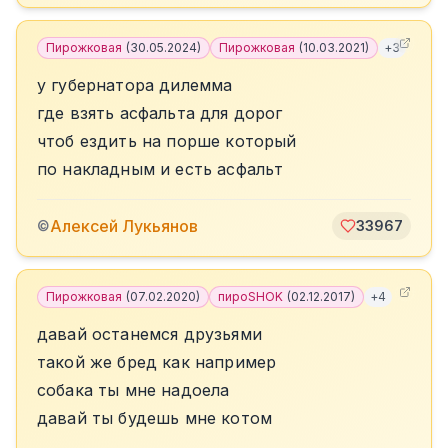
Пирожковая
(
30.05.2024
)
Пирожковая
(
10.03.2021
)
+
3
у губернатора дилемма
где взять асфальта для дорог
чтоб ездить на порше который
по накладным и есть асфальт
Алексей Лукьянов
©
33967
Пирожковая
(
07.02.2020
)
пироSHOK
(
02.12.2017
)
+
4
давай останемся друзьями
такой же бред как например
собака ты мне надоела
давай ты будешь мне котом