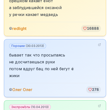
орешком какает енот
а заблудившейся оксаной
у речки какает медведь
redlight
©
16888
Порошки
(
30.03.2013
)
бывает так что просыпаясь
не досчитаешься руки
потом вдруг бац по ней бегут ё
жики
Олег Олег
©
278
ЭкспромЪты
(
10.04.2013
)