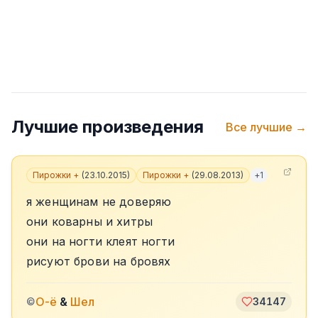
Лучшие произведения
Все лучшие →
Пирожки +
(
23.10.2015
)
Пирожки +
(
29.08.2013
)
+
1
я женщинам не доверяю
они коварны и хитры
они на ногти клеят ногти
рисуют брови на бровях
О-ё
&
Шел
©
34147