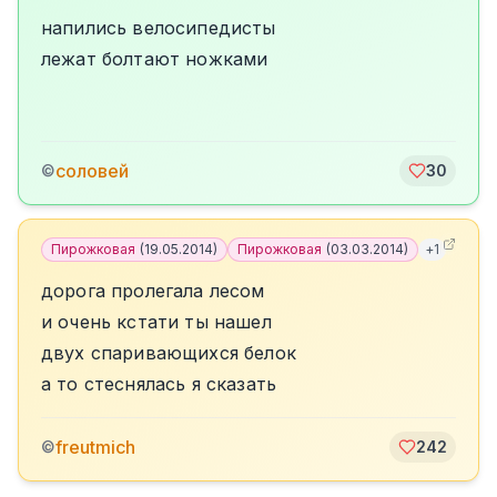
напились велосипедисты
лежат болтают ножками
соловей
©
30
Пирожковая
(
19.05.2014
)
Пирожковая
(
03.03.2014
)
+
1
дорога пролегала лесом
и очень кстати ты нашел
двух спаривающихся белок
а то стеснялась я сказать
freutmich
©
242