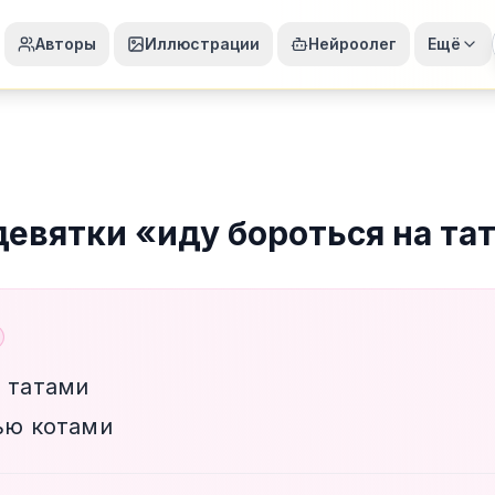
Авторы
Иллюстрации
Нейроолег
Ещё
девятки
«
иду бороться на та
а татами
тью котами