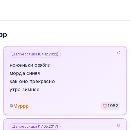
рр
Депрессяшки
(
04.12.2022
)
ноженьки озябли
морда синяя
как оно прекрасно
утро зимнее
Муррр
©
1952
Депрессяшки
(
17.05.2017
)