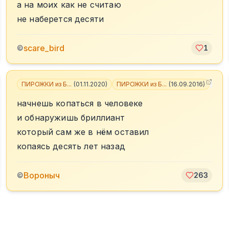
а на моих как не считаю
не наберется десяти
scare_bird
©
1
ПИРОЖКИ из Б...
(
01.11.2020
)
ПИРОЖКИ из Б...
(
16.09.2016
)
+
2
начнешь копаться в человеке
и обнаружишь бриллиант
который сам же в нём оставил
копаясь десять лет назад
Вороныч
©
263