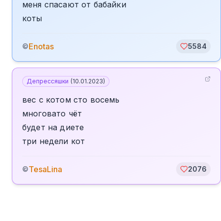
меня спасают от бабайки
коты
Enotas
©
5584
Депрессяшки
(
10.01.2023
)
вес с котом сто восемь
многовато чёт
будет на диете
три недели кот
TesaLina
©
2076