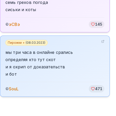
семь грехов погода
сиськи и коты
эСВэ
©
145
Пирожки +
(
08.03.2023
)
мы три часа в онлайне срались
определяя кто тут скот
и я охрип от доказательств
и бот
SouL
©
471