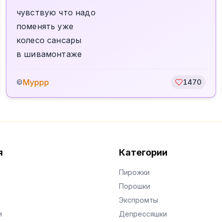
чувствую что надо
поменять уже
колесо сансары
в шивамонтаже
Муррр
©
1470
я
Категории
Пирожки
Порошки
Экспромты
и
Депрессяшки