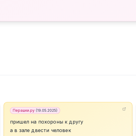
Перашки.ру
(
19.05.2025
)
пришел на похороны к другу
а в зале двести человек