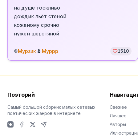
на душе тоскливо
дождик льёт стеной
кожаному срочно
нужен шерстяной
Мурзик
&
Муррр
©
1510
Поэторий
Навигаци
Самый большой сборник малых сетевых
Свежее
поэтических жанров в интернете.
Лучшее
Авторы
VKontakte
Facebook
X
Telegram
Иллюстраци