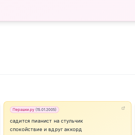
Перашки.ру
(
15.01.2005
)
садится пианист на стульчик
спокойствие и вдруг аккорд