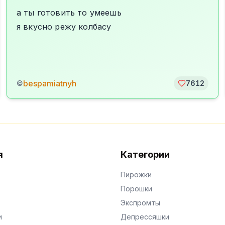
а ты готовить то умеешь
я вкусно режу колбасу
bespamiatnyh
©
7612
я
Категории
Пирожки
Порошки
Экспромты
и
Депрессяшки