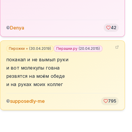
Denya
©
42
Пирожки +
(
30.04.2019
)
Перашки.ру
(
20.04.2015
)
покакал и не вымыл руки
и вот молекулы говна
резвятся на моём обеде
и на руках моих коллег
supposedly-me
©
795