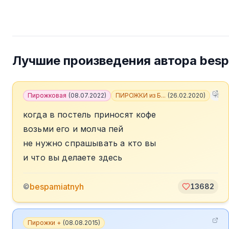
Лучшие произведения автора
besp
Пирожковая
(
08.07.2022
)
ПИРОЖКИ из Б...
(
26.02.2020
)
+
5
когда в постель приносят кофе
возьми его и молча пей
не нужно спрашывать а кто вы
и что вы делаете здесь
bespamiatnyh
©
13682
Пирожки +
(
08.08.2015
)