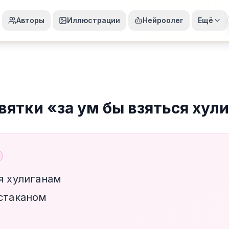
Авторы
Иллюстрации
Нейроолег
Ещё
вятки
«
за ум бы взяться хул
я хулиганам
 стаканом