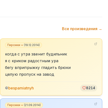
Все произведения →
Пирожки +
(
19.12.2014
)
когда с утра звенит будильник
я с криком радостным ура
бегу вприпрыжку гладить брюки
целую пропуск на завод
bespamiatnyh
©
8214
Пирожки +
(
21.09.2014
)