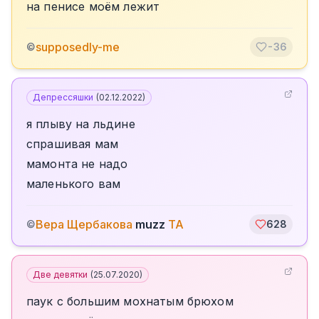
на пенисе моём лежит
supposedly-me
©
-36
Депрессяшки
(
02.12.2022
)
я плыву на льдине
спрашивая мам
мамонта не надо
маленького вам
Вера Щербакова
muzz
TA
©
628
Две девятки
(
25.07.2020
)
паук с большим мохнатым брюхом