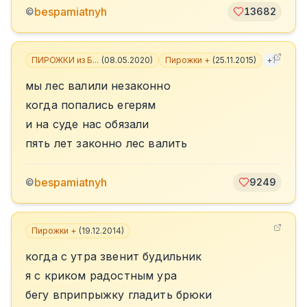
bespamiatnyh
©
13682
ПИРОЖКИ из Б...
(
08.05.2020
)
Пирожки +
(
25.11.2015
)
+
1
мы лес валили незаконно
когда попались егерям
и на суде нас обязали
пять лет законно лес валить
bespamiatnyh
©
9249
Пирожки +
(
19.12.2014
)
когда с утра звенит будильник
я с криком радостным ура
бегу вприпрыжку гладить брюки