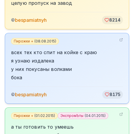
целую пропуск на завод
bespamiatnyh
©
8214
Пирожки +
(
08.08.2015
)
всех тех кто спит на койке с краю
я узнаю издалека
у них покусаны волками
бока
bespamiatnyh
©
8175
Пирожки +
(
01.02.2015
)
ЭкспромЪты
(
04.01.2015
)
а ты готовить то умеешь