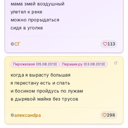
мама змей воздушный
улетел к реке
можно прорыдаться
сидя в уголке
СГ
©
113
Пирожковая
(
05.08.2013
)
Перашки.ру
(
03.08.2013
)
когда я вырасту большая
я перестану есть и спать
и босиком пройдусь по лужам
в дырявой майке без трусов
алексанdра
©
298