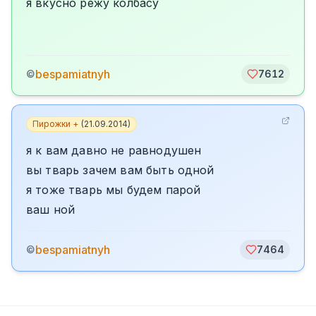
я вкусно режу колбасу
bespamiatnyh
©
7612
Пирожки +
(
21.09.2014
)
я к вам давно не равнодушен
вы тварь зачем вам быть одной
я тоже тварь мы будем парой
ваш ной
bespamiatnyh
©
7464