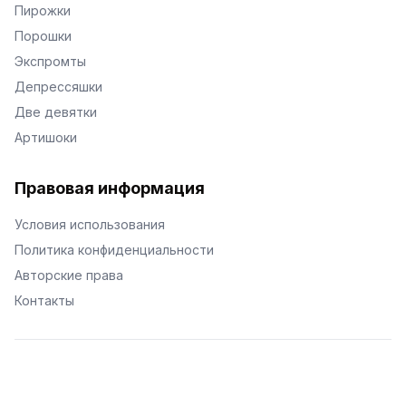
Пирожки
Порошки
Экспромты
Депрессяшки
Две девятки
Артишоки
Правовая информация
Условия использования
Политика конфиденциальности
Авторские права
Контакты
© Поэторий -
2026
•
Хиор
•
hior.ru
Сделано с любовью к малым поэтическим формам