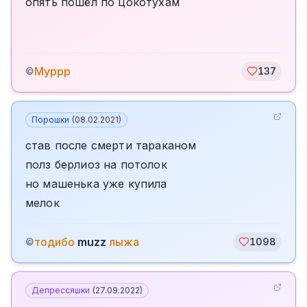
опять пошёл по цокотухам
Муррр
©
137
Порошки
(
08.02.2021
)
став после смерти тараканом
полз берлиоз на потолок
но машенька уже купила
мелок
тодибо
muzz
лыжа
©
1098
Депрессяшки
(
27.09.2022
)