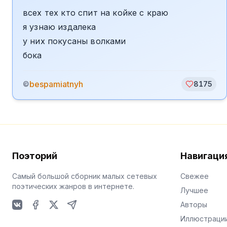
всех тех кто спит на койке с краю
я узнаю издалека
у них покусаны волками
бока
bespamiatnyh
©
8175
Поэторий
Навигаци
Самый большой сборник малых сетевых
Свежее
поэтических жанров в интернете.
Лучшее
Авторы
VKontakte
Facebook
X
Telegram
Иллюстраци