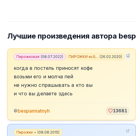
Лучшие произведения автора
besp
Пирожковая
(
08.07.2022
)
ПИРОЖКИ из Б...
(
26.02.2020
)
+
5
когда в постель приносят кофе
возьми его и молча пей
не нужно спрашывать а кто вы
и что вы делаете здесь
bespamiatnyh
©
13681
Пирожки +
(
08.08.2015
)