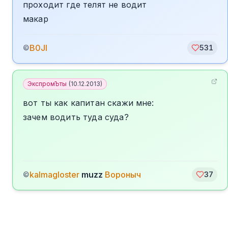
проходит где телят не водит
макар
B0JI
©
531
ЭкспромЪты
(
10.12.2013
)
вот ты как капитан скажи мне:
зачем водить туда суда?
kalmagloster
muzz
Вороныч
©
37