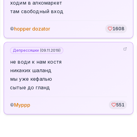
ходим в алкомаркет
там свободный вход
hopper dozator
©
1608
Депрессяшки
(
09.11.2019
)
не води к нам костя
никаких шаланд
мы уже кефалью
сытые до гланд
Муррр
©
551