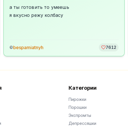
а ты готовить то умеешь
я вкусно режу колбасу
bespamiatnyh
©
7612
я
Категории
Пирожки
Порошки
Экспромты
и
Депрессяшки