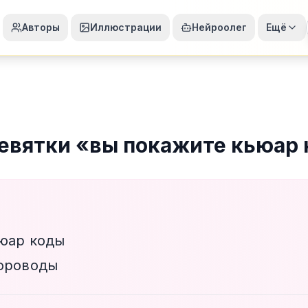
Авторы
Иллюстрации
Нейроолег
Ещё
евятки
«
вы покажите кьюар
юар коды
хороводы