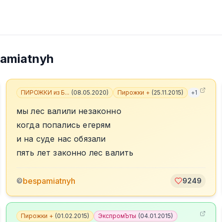
amiatnyh
ПИРОЖКИ из Б...
(
08.05.2020
)
Пирожки +
(
25.11.2015
)
+
1
мы лес валили незаконно
когда попались егерям
и на суде нас обязали
пять лет законно лес валить
bespamiatnyh
©
9249
Пирожки +
(
01.02.2015
)
ЭкспромЪты
(
04.01.2015
)