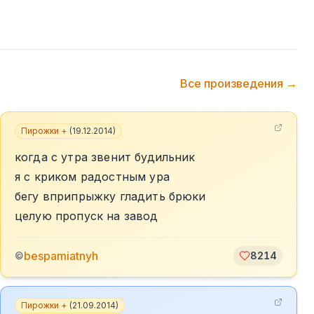
Все произведения →
Пирожки +
(
19.12.2014
)
когда с утра звенит будильник
я с криком радостным ура
бегу вприпрыжку гладить брюки
целую пропуск на завод
bespamiatnyh
©
8214
Пирожки +
(
21.09.2014
)