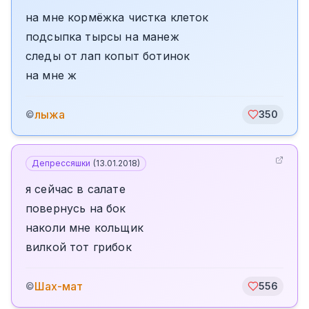
на мне кормёжка чистка клеток
подсыпка тырсы на манеж
следы от лап копыт ботинок
на мне ж
лыжа
©
350
Депрессяшки
(
13.01.2018
)
я сейчас в салате
повернусь на бок
наколи мне кольщик
вилкой тот грибок
Шах-мат
©
556