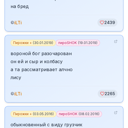
на бред
iLTi
©
2439
Пирожки +
(
30.01.2019
)
пироSHOK
(
19.01.2019
)
вороной бог разочарован
он ей и сыр и колбасу
а та рассматривает алчно
лису
iLTi
©
2265
Пирожки +
(
03.05.2016
)
пироSHOK
(
08.02.2016
)
обыкновенный с виду грузчик