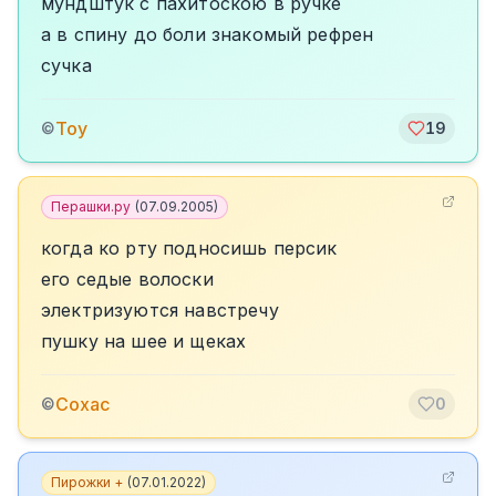
мундштук с пахитоскою в ручке
а в спину до боли знакомый рефрен
сучка
Toy
©
19
Перашки.ру
(
07.09.2005
)
когда ко рту подносишь персик
его седые волоски
электризуются навстречу
пушку на шее и щеках
Сохас
©
0
Пирожки +
(
07.01.2022
)