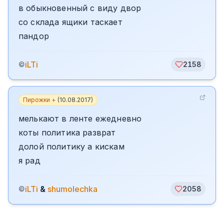
в обыкновенный с виду двор
со склада ящики таскает
пандор
iLTi
©
2158
Пирожки +
(
10.08.2017
)
мелькают в ленте ежедневно
коты политика разврат
долой политику а кискам
я рад
iLTi
&
shumolechka
©
2058