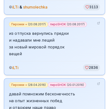
iLTi
&
shumolechka
©
3113
Пирожки +
(
20.08.2017
)
пироSHOK
(
20.08.2017
)
из отпуска вернулись предки
и надавали мне лещей
за новый мировой порядок
вещей
iLTi
©
2836
Пирожки +
(
28.04.2016
)
пироSHOK
(
20.01.2016
)
давай помножим бесконечность
на опыт жизненных побед
и отвоюем наше право