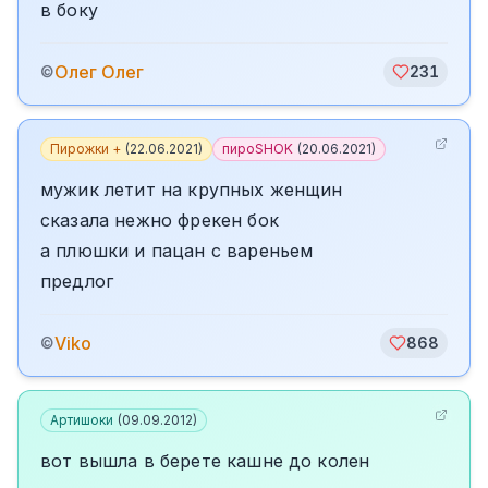
в боку
Олег Олег
©
231
Пирожки +
(
22.06.2021
)
пироSHOK
(
20.06.2021
)
мужик летит на крупных женщин
сказала нежно фрекен бок
а плюшки и пацан с вареньем
предлог
Viko
©
868
Артишоки
(
09.09.2012
)
вот вышла в берете кашне до колен