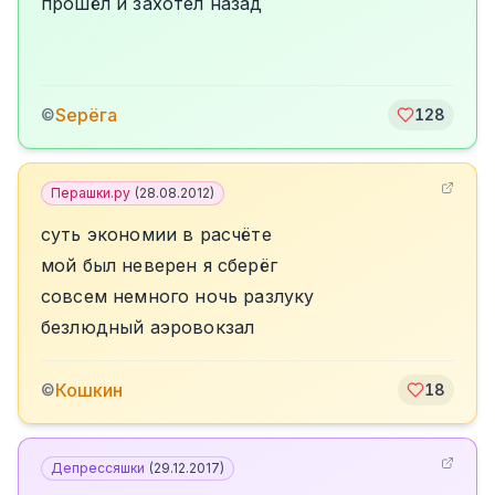
прошёл и захотел назад
Sерёга
©
128
Перашки.ру
(
28.08.2012
)
суть экономии в расчёте
мой был неверен я сберёг
совсем немного ночь разлуку
безлюдный аэровокзал
Кошкин
©
18
Депрессяшки
(
29.12.2017
)