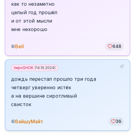
как то незаметно
целый год прошёл
и от этой мысли
мне нехорошо
Bell
©
648
пироSHOK
(
14.10.2024
)
дождь перестал прошло три года
четверг уверенно истёк
а на вершине сиротливый
свисток
ВайшуМайт
©
36