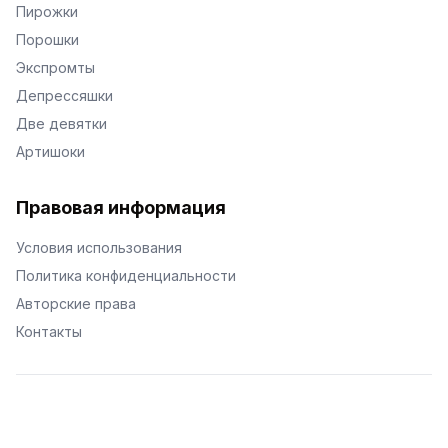
Пирожки
Порошки
Экспромты
Депрессяшки
Две девятки
Артишоки
Правовая информация
Условия использования
Политика конфиденциальности
Авторские права
Контакты
© Поэторий -
2026
•
Хиор
•
hior.ru
Сделано с любовью к малым поэтическим формам