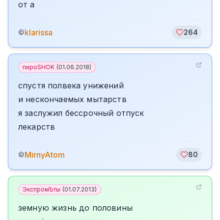
от а
klarissa
©
264
пироSHOK
(
01.06.2018
)
спустя полвека унижений
и нескончаемых мытарств
я заслужил бессрочный отпуск
лекарств
MirnyAtom
©
80
ЭкспромЪты
(
01.07.2013
)
земную жизнь до половины