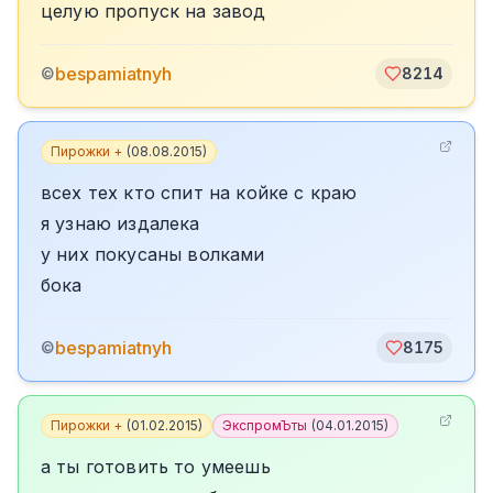
целую пропуск на завод
bespamiatnyh
©
8214
Пирожки +
(
08.08.2015
)
всех тех кто спит на койке с краю
я узнаю издалека
у них покусаны волками
бока
bespamiatnyh
©
8175
Пирожки +
(
01.02.2015
)
ЭкспромЪты
(
04.01.2015
)
а ты готовить то умеешь