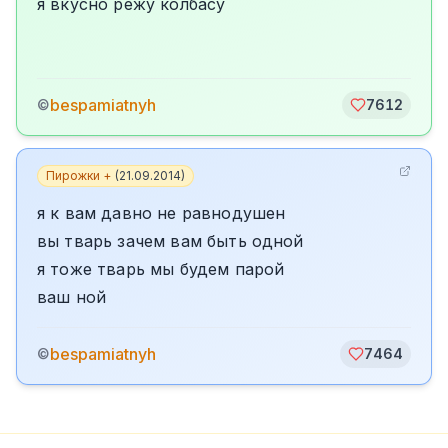
я вкусно режу колбасу
bespamiatnyh
©
7612
Пирожки +
(
21.09.2014
)
я к вам давно не равнодушен
вы тварь зачем вам быть одной
я тоже тварь мы будем парой
ваш ной
bespamiatnyh
©
7464