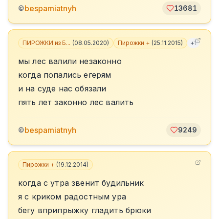
bespamiatnyh
©
13681
ПИРОЖКИ из Б...
(
08.05.2020
)
Пирожки +
(
25.11.2015
)
+
1
мы лес валили незаконно
когда попались егерям
и на суде нас обязали
пять лет законно лес валить
bespamiatnyh
©
9249
Пирожки +
(
19.12.2014
)
когда с утра звенит будильник
я с криком радостным ура
бегу вприпрыжку гладить брюки