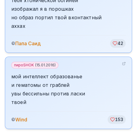
тебя хтонической богиней
изображал я в порошках
но образ портил твой вконтактный
аххах
Папа Саид
©
42
пироSHOK
(
15.01.2016
)
мой интеллект образованье
и гематомы от граблей
увы бессильны против ласки
твоей
Wind
©
153