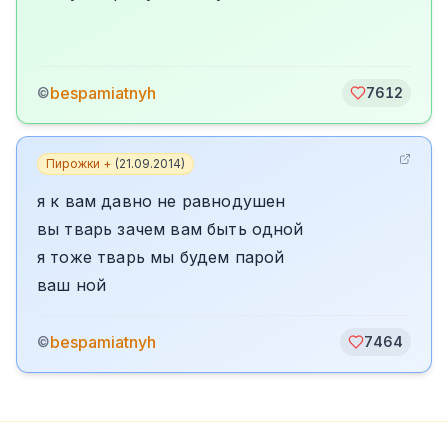
bespamiatnyh
©
7612
Пирожки +
(
21.09.2014
)
я к вам давно не равнодушен
вы тварь зачем вам быть одной
я тоже тварь мы будем парой
ваш ной
bespamiatnyh
©
7464