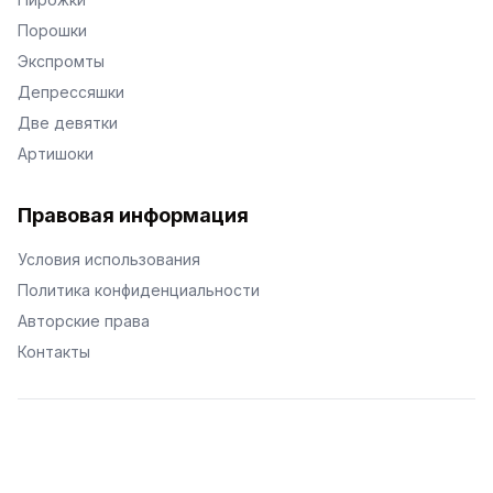
Порошки
Экспромты
Депрессяшки
Две девятки
Артишоки
Правовая информация
Условия использования
Политика конфиденциальности
Авторские права
Контакты
© Поэторий -
2026
•
Хиор
•
hior.ru
Сделано с любовью к малым поэтическим формам