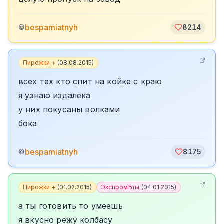
bespamiatnyh
©
8214
Пирожки +
(
08.08.2015
)
всех тех кто спит на койке с краю
я узнаю издалека
у них покусаны волками
бока
bespamiatnyh
©
8175
Пирожки +
(
01.02.2015
)
ЭкспромЪты
(
04.01.2015
)
а ты готовить то умеешь
я вкусно режу колбасу