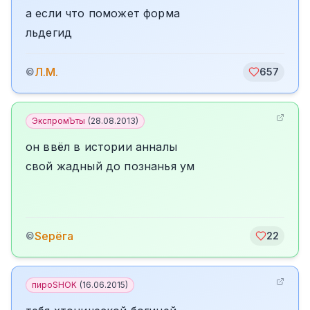
а если что поможет форма
льдегид
Л.М.
©
657
ЭкспромЪты
(
28.08.2013
)
он ввёл в истории анналы
свой жадный до познанья ум
Sерёга
©
22
пироSHOK
(
16.06.2015
)