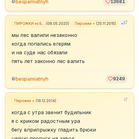
bespamiatnyh
©
13681
ПИРОЖКИ из Б...
(
08.05.2020
)
Пирожки +
(
25.11.2015
)
+
1
мы лес валили незаконно
когда попались егерям
и на суде нас обязали
пять лет законно лес валить
bespamiatnyh
©
9249
Пирожки +
(
19.12.2014
)
когда с утра звенит будильник
я с криком радостным ура
бегу вприпрыжку гладить брюки
целую пропуск на завод