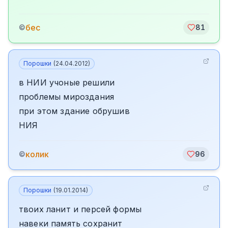
бес
©
81
Порошки
(
24.04.2012
)
в НИИ учоные решили
проблемы мироздания
при этом здание обрушив
НИЯ
колик
©
96
Порошки
(
19.01.2014
)
твоих ланит и персей формы
навеки память сохранит