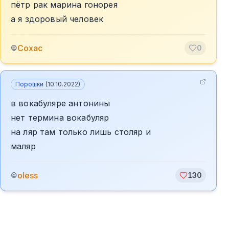
пётр рак марина гонорея
а я здоровый человек
Сохас
©
0
Порошки
(
10.10.2022
)
в вокабуляре антонины
нет термина вокабуляр
на ляр там только лишь столяр и
маляр
oless
©
130