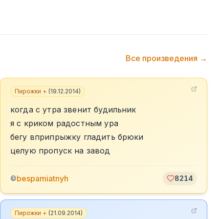
Все произведения →
Пирожки +
(
19.12.2014
)
когда с утра звенит будильник
я с криком радостным ура
бегу вприпрыжку гладить брюки
целую пропуск на завод
bespamiatnyh
©
8214
Пирожки +
(
21.09.2014
)