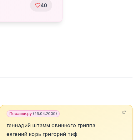
40
Перашки.ру
(
26.04.2009
)
геннадий штамм свинного гриппа
евгений корь григорий тиф