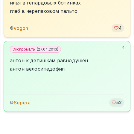
илья в гепардовых ботинках
глеб в черепаховом пальто
vogon
©
4
ЭкспромЪты
(
27.04.2013
)
антон к детишкам равнодушен
антон велосипедофил
Sерёга
©
52