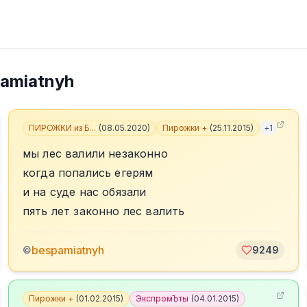
amiatnyh
ПИРОЖКИ из Б...
(
08.05.2020
)
Пирожки +
(
25.11.2015
)
+
1
мы лес валили незаконно
когда попались егерям
и на суде нас обязали
пять лет законно лес валить
bespamiatnyh
©
9249
Пирожки +
(
01.02.2015
)
ЭкспромЪты
(
04.01.2015
)