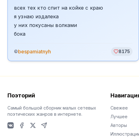
всех тех кто спит на койке с краю
я узнаю издалека
у них покусаны волками
бока
bespamiatnyh
©
8175
Поэторий
Навигаци
Самый большой сборник малых сетевых
Свежее
поэтических жанров в интернете.
Лучшее
Авторы
VKontakte
Facebook
X
Telegram
Иллюстраци