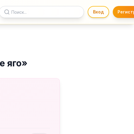
Вход
Регист
е яго
»