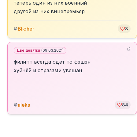
теперь один из них военный
другой из них вицепремьер
Blюher
©
8
Две девятки
(
09.03.2021
)
филипп всегда одет по фэшэн
хуйнёй и стразами увешан
aleks
©
84