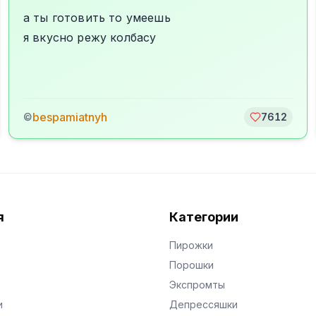
а ты готовить то умеешь
я вкусно режу колбасу
bespamiatnyh
©
7612
я
Категории
Пирожки
Порошки
Экспромты
и
Депрессяшки