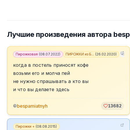
Лучшие произведения автора
besp
Пирожковая
(
08.07.2022
)
ПИРОЖКИ из Б...
(
26.02.2020
)
+
5
когда в постель приносят кофе
возьми его и молча пей
не нужно спрашывать а кто вы
и что вы делаете здесь
bespamiatnyh
©
13682
Пирожки +
(
08.08.2015
)