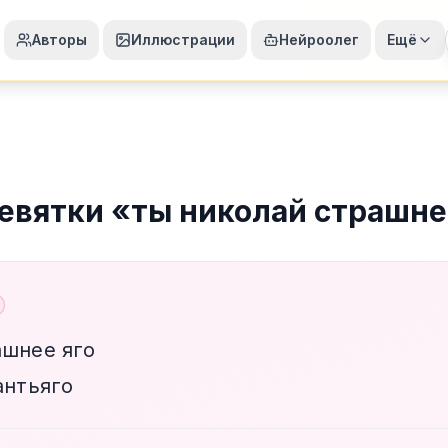
Авторы
Иллюстрации
Нейроолег
Ещё
евятки
«
ты николай страшне
ашнее яго
антьяго