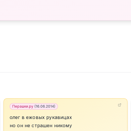
Перашки.ру
(
16.06.2014
)
олег в ежовых рукавицах
но он не страшен никому