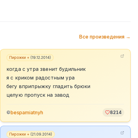
Все произведения →
Пирожки +
(
19.12.2014
)
когда с утра звенит будильник
я с криком радостным ура
бегу вприпрыжку гладить брюки
целую пропуск на завод
bespamiatnyh
©
8214
Пирожки +
(
21.09.2014
)