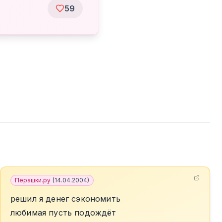
59
Перашки.ру
(
14.04.2004
)
решил я денег сэкономить
любимая пусть подождёт