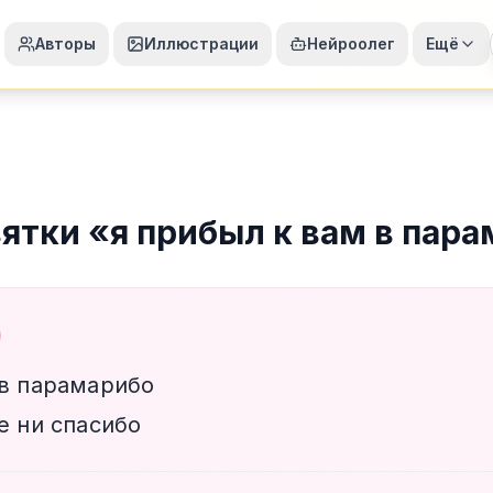
Авторы
Иллюстрации
Нейроолег
Ещё
вятки
«
я прибыл к вам в пар
 в парамарибо
е ни спасибо