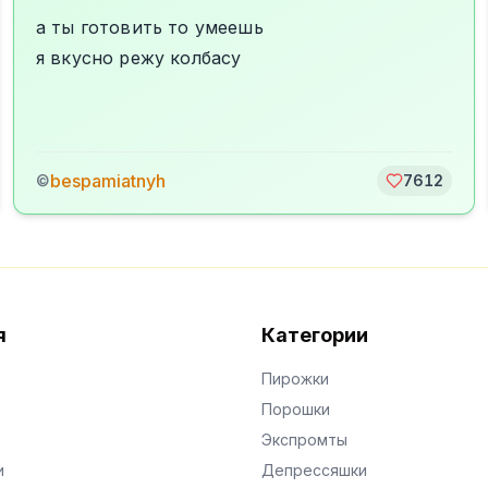
а ты готовить то умеешь
я вкусно режу колбасу
bespamiatnyh
©
7612
я
Категории
Пирожки
Порошки
Экспромты
и
Депрессяшки