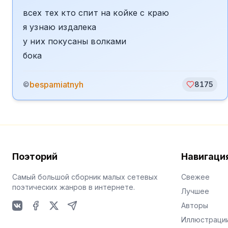
всех тех кто спит на койке с краю
я узнаю издалека
у них покусаны волками
бока
bespamiatnyh
©
8175
Поэторий
Навигаци
Самый большой сборник малых сетевых
Свежее
поэтических жанров в интернете.
Лучшее
Авторы
VKontakte
Facebook
X
Telegram
Иллюстраци