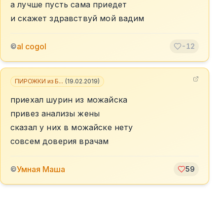
а лучше пусть сама приедет
и скажет здравствуй мой вадим
al cogol
©
-12
ПИРОЖКИ из Б...
(
19.02.2019
)
приехал шурин из можайска
привез анализы жены
сказал у них в можайске нету
совсем доверия врачам
Умная Маша
©
59