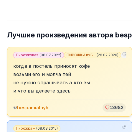
Лучшие произведения автора
besp
Пирожковая
(
08.07.2022
)
ПИРОЖКИ из Б...
(
26.02.2020
)
+
5
когда в постель приносят кофе
возьми его и молча пей
не нужно спрашывать а кто вы
и что вы делаете здесь
bespamiatnyh
©
13682
Пирожки +
(
08.08.2015
)