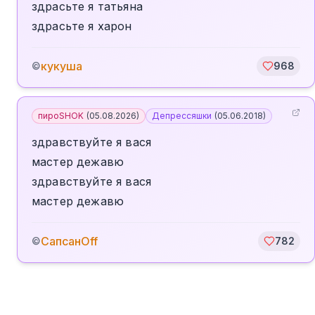
здрасьте я татьяна
здрасьте я харон
кукуша
©
968
пироSHOK
(
05.08.2026
)
Депрессяшки
(
05.06.2018
)
здравствуйте я вася
мастер дежавю
здравствуйте я вася
мастер дежавю
СапсанOff
©
782