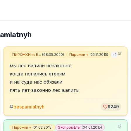
amiatnyh
ПИРОЖКИ из Б...
(
08.05.2020
)
Пирожки +
(
25.11.2015
)
+
1
мы лес валили незаконно
когда попались егерям
и на суде нас обязали
пять лет законно лес валить
bespamiatnyh
©
9249
Пирожки +
(
01.02.2015
)
ЭкспромЪты
(
04.01.2015
)