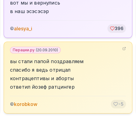
вот мы и вернулись
в наш эсэсэсэр
alesya_i
©
396
Перашки.ру
(
20.09.2010
)
вы стали папой поздравляем
спасибо я ведь отрицал
контрацептивы и аборты
ответил йозеф ратцингер
korobkow
©
-5