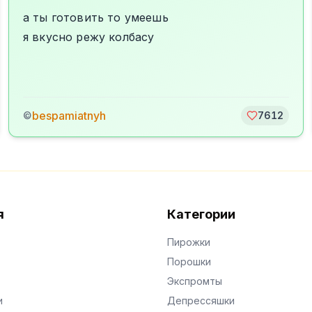
а ты готовить то умеешь
я вкусно режу колбасу
bespamiatnyh
©
7612
я
Категории
Пирожки
Порошки
Экспромты
и
Депрессяшки