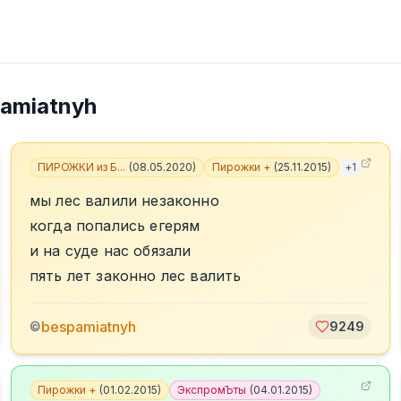
amiatnyh
ПИРОЖКИ из Б...
(
08.05.2020
)
Пирожки +
(
25.11.2015
)
+
1
мы лес валили незаконно
когда попались егерям
и на суде нас обязали
пять лет законно лес валить
bespamiatnyh
©
9249
Пирожки +
(
01.02.2015
)
ЭкспромЪты
(
04.01.2015
)