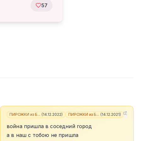
57
ПИРОЖКИ из Б...
(
14.12.2022
)
ПИРОЖКИ из Б...
(
14.12.2021
)
+
5
война пришла в соседний город
а в наш с тобою не пришла