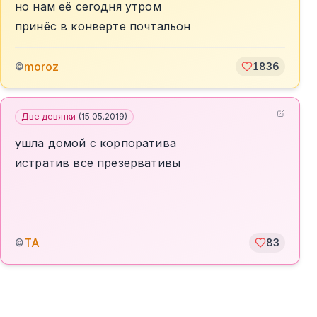
но нам её сегодня утром
принёс в конверте почтальон
moroz
©
1836
Две девятки
(
15.05.2019
)
ушла домой с корпоратива
истратив все презервативы
TA
©
83