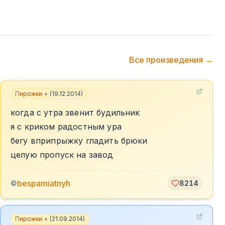
Все произведения →
Пирожки +
(
19.12.2014
)
когда с утра звенит будильник
я с криком радостным ура
бегу вприпрыжку гладить брюки
целую пропуск на завод
bespamiatnyh
©
8214
Пирожки +
(
21.09.2014
)