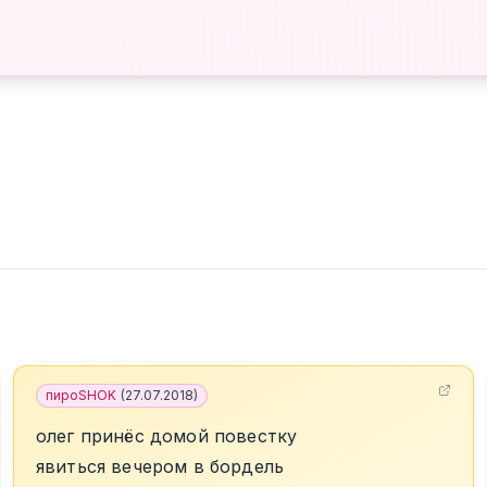
пироSHOK
(
27.07.2018
)
олег принёс домой повестку
явиться вечером в бордель