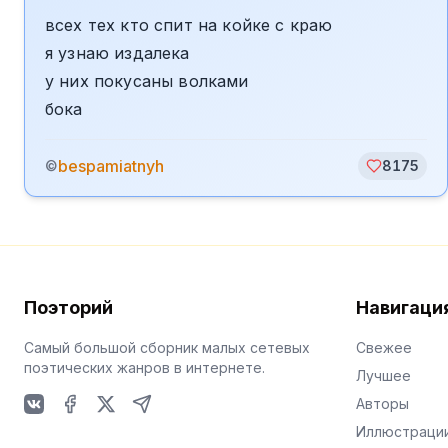
всех тех кто спит на койке с краю
я узнаю издалека
у них покусаны волками
бока
bespamiatnyh
©
8175
Поэторий
Навигаци
Самый большой сборник малых сетевых
Свежее
поэтических жанров в интернете.
Лучшее
Авторы
VKontakte
Facebook
X
Telegram
Иллюстраци