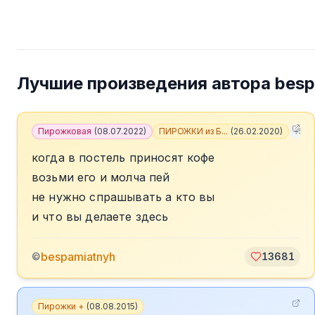
Лучшие произведения автора
besp
Пирожковая
(
08.07.2022
)
ПИРОЖКИ из Б...
(
26.02.2020
)
+
5
когда в постель приносят кофе
возьми его и молча пей
не нужно спрашывать а кто вы
и что вы делаете здесь
bespamiatnyh
©
13681
Пирожки +
(
08.08.2015
)