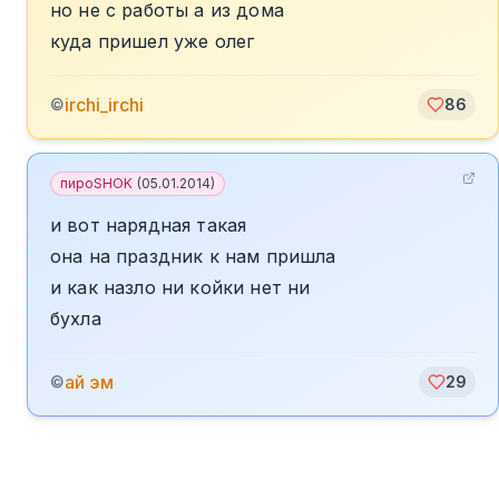
но не с работы а из дома
куда пришел уже олег
irchi_irchi
©
86
пироSHOK
(
05.01.2014
)
и вот нарядная такая
она на праздник к нам пришла
и как назло ни койки нет ни
бухла
ай эм
©
29