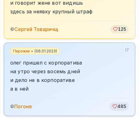
и говорит жене вот видишь
здесь за неявку крупный штраф
Сергей Товаричщ
©
125
Пирожки +
(
06.01.2023
)
олег пришел с корпоратива
на утро через восемь дней
и дело не в корпоративе
а в ней
Погоня
©
485