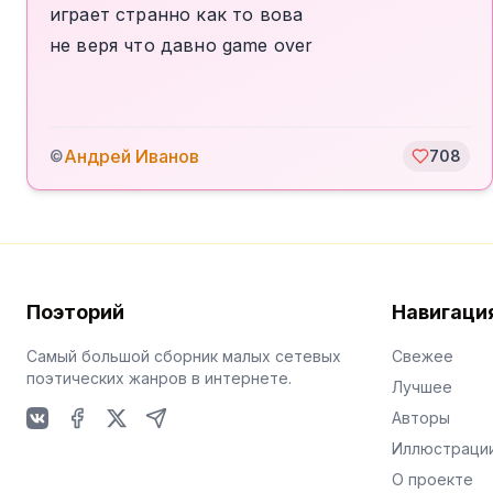
играет странно как то вова
не веря что давно game over
Андрей Иванов
©
708
Поэторий
Навигаци
Самый большой сборник малых сетевых
Свежее
поэтических жанров в интернете.
Лучшее
Авторы
VKontakte
Facebook
X
Telegram
Иллюстраци
О проекте