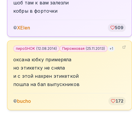
шоб там к вам залезли
кобры в форточки
XElen
©
509
пироSHOK
(
12.08.2014
)
Пирожковая
(
25.11.2013
)
+
1
оксана юбку примеряла
но этикетку не сняла
и с этой нахрен этикеткой
пошла на бал выпускников
bucho
©
172