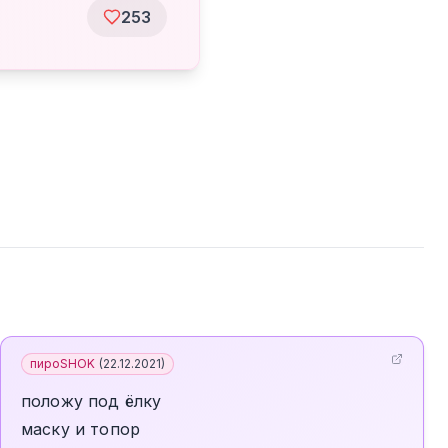
253
пироSHOK
(
22.12.2021
)
положу под ёлку
маску и топор