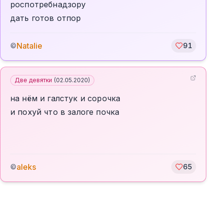
роспотребнадзору
дать готов отпор
Natalie
©
91
Две девятки
(
02.05.2020
)
на нём и галстук и сорочка
и похуй что в залоге почка
aleks
©
65