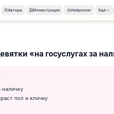
Авторы
Иллюстрации
Нейроолег
Ещё
девятки
«
на госуслугах за на
а наличку
раст пол и кличку