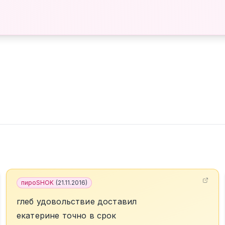
пироSHOK
(
21.11.2016
)
глеб удовольствие доставил
екатерине точно в срок