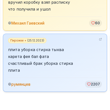
вручил коробку взял расписку
что получила и ушол
Михаил Гаевский
©
60
Пирожки +
(
25.12.2023
)
плита уборка стирка тыква
карета фея бал фата
счастливый брак уборка стирка
плита
румянцев
©
2207