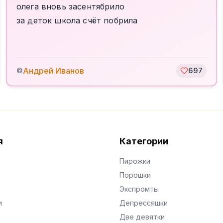
олега вновь засентябрило
за деток школа счёт побрила
Андрей Иванов
©
697
я
Категории
Пирожки
Порошки
Экспромты
и
Депрессяшки
Две девятки