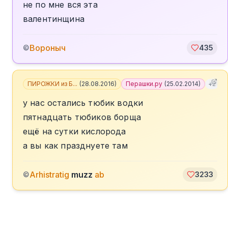
не по мне вся эта
валентинщина
Вороныч
©
435
ПИРОЖКИ из Б...
(
28.08.2016
)
Перашки.ру
(
25.02.2014
)
+
2
у нас остались тюбик водки
пятнадцать тюбиков борща
ещё на сутки кислорода
а вы как празднуете там
Arhistratig
muzz
ab
©
3233