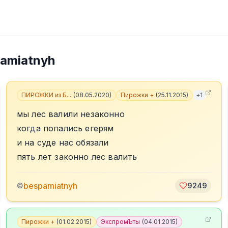
amiatnyh
ПИРОЖКИ из Б...
(
08.05.2020
)
Пирожки +
(
25.11.2015
)
+
1
мы лес валили незаконно
когда попались егерям
и на суде нас обязали
пять лет законно лес валить
bespamiatnyh
©
9249
Пирожки +
(
01.02.2015
)
ЭкспромЪты
(
04.01.2015
)