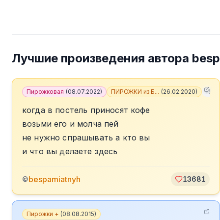
Лучшие произведения автора
besp
Пирожковая
(
08.07.2022
)
ПИРОЖКИ из Б...
(
26.02.2020
)
+
5
когда в постель приносят кофе
возьми его и молча пей
не нужно спрашывать а кто вы
и что вы делаете здесь
bespamiatnyh
©
13681
Пирожки +
(
08.08.2015
)