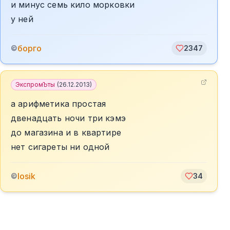
и минус семь кило морковки
у ней
борго
©
2347
ЭкспромЪты
(
26.12.2013
)
а арифметика простая
двенадцать ночи три кэмэ
до магазина и в квартире
нет сигареты ни одной
losik
©
34