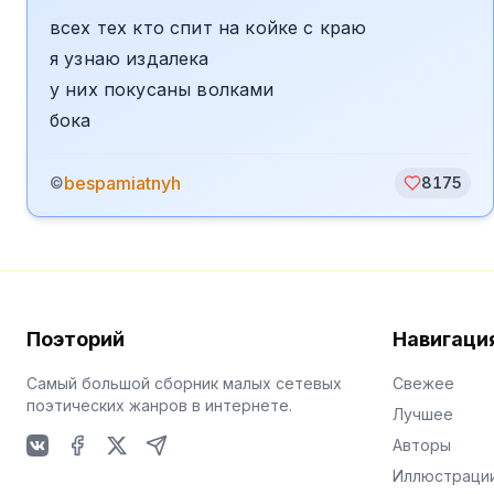
всех тех кто спит на койке с краю
я узнаю издалека
у них покусаны волками
бока
bespamiatnyh
©
8175
Поэторий
Навигаци
Самый большой сборник малых сетевых
Свежее
поэтических жанров в интернете.
Лучшее
Авторы
VKontakte
Facebook
X
Telegram
Иллюстраци