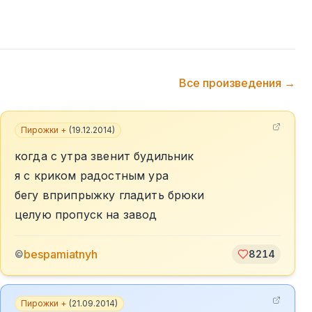
Все произведения →
Пирожки +
(
19.12.2014
)
когда с утра звенит будильник
я с криком радостным ура
бегу вприпрыжку гладить брюки
целую пропуск на завод
bespamiatnyh
©
8214
Пирожки +
(
21.09.2014
)