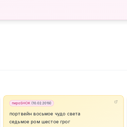
пироSHOK
(
10.02.2019
)
портвейн восьмое чудо света
седьмое ром шестое грог