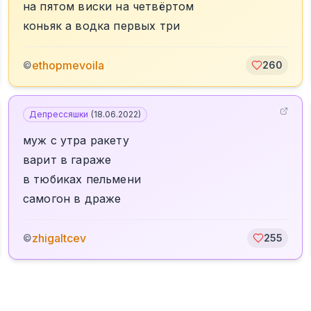
на пятом виски на четвёртом
коньяк а водка первых три
ethopmevoila
©
260
Депрессяшки
(
18.06.2022
)
муж с утра ракету
варит в гараже
в тюбиках пельмени
самогон в драже
zhigaltcev
©
255