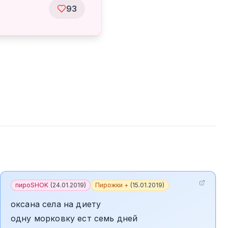
93
пироSHOK
(
24.01.2019
)
Пирожки +
(
15.01.2019
)
оксана села на диету
одну морковку ест семь дней