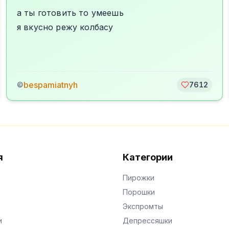
а ты готовить то умеешь
я вкусно режу колбасу
bespamiatnyh
©
7612
я
Категории
Пирожки
Порошки
Экспромты
и
Депрессяшки