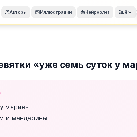
Авторы
Иллюстрации
Нейроолег
Ещё
евятки
«
уже семь суток у м
 у марины
м и мандарины