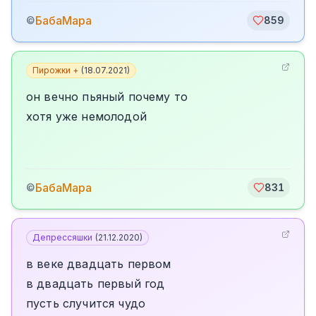
БабаМара
©
859
Пирожки +
(
18.07.2021
)
он вечно пьяный почему то
хотя уже немолодой
БабаМара
©
831
Депрессяшки
(
21.12.2020
)
в веке двадцать первом
в двадцать первый год
пусть случится чудо