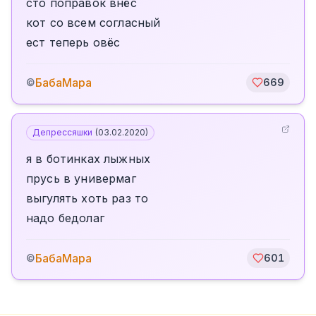
сто поправок внёс
кот со всем согласный
ест теперь овёс
БабаМара
©
669
Депрессяшки
(
03.02.2020
)
я в ботинках лыжных
прусь в универмаг
выгулять хоть раз то
надо бедолаг
БабаМара
©
601