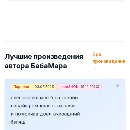
Все
Лучшие произведения
произведения
автора
БабаМара
→
Пирожки +
(
03.02.2021
)
пироSHOK
(
19.12.2020
)
олег сказал мне б на гавайи
папайя ром красотки пляж
и помолчав доел вчерашний
беляш