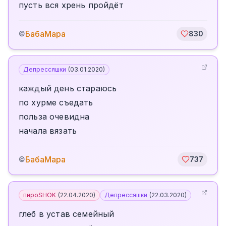
пусть вся хрень пройдёт
БабаМара
©
830
Депрессяшки
(
03.01.2020
)
каждый день стараюсь
по хурме съедать
польза очевидна
начала вязать
БабаМара
©
737
пироSHOK
(
22.04.2020
)
Депрессяшки
(
22.03.2020
)
глеб в устав семейный