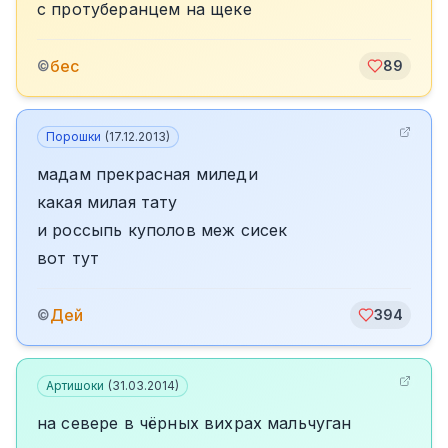
с протуберанцем на щеке
бес
©
89
Порошки
(
17.12.2013
)
мадам прекрасная миледи
какая милая тату
и россыпь куполов меж сисек
вот тут
Дей
©
394
Артишоки
(
31.03.2014
)
на севере в чёрных вихрах мальчуган