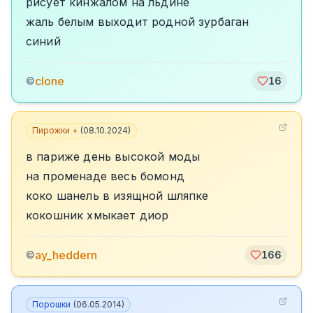
рисует кинжалом на льдине
жаль белым выходит родной зурбаган
синий
clone
©
16
Пирожки +
(
08.10.2024
)
в париже день высокой моды
на променаде весь бомонд
коко шанель в изящной шляпке
кокошник хмыкает диор
ay_heddern
©
166
Порошки
(
06.05.2014
)