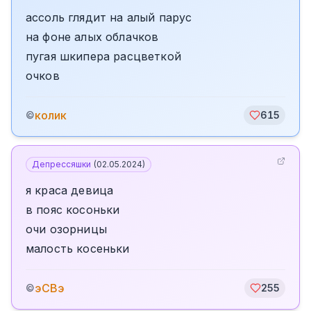
ассоль глядит на алый парус
на фоне алых облачков
пугая шкипера расцветкой
очков
колик
©
615
Депрессяшки
(
02.05.2024
)
я краса девица
в пояс косоньки
очи озорницы
малость косеньки
эСВэ
©
255