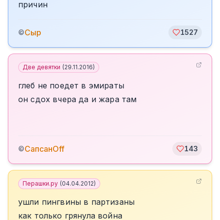
причин
Сыр
©
1527
Две девятки
(
29.11.2016
)
глеб не поедет в эмираты
он сдох вчера да и жара там
СапсанOff
©
143
Перашки.ру
(
04.04.2012
)
ушли пингвины в партизаны
как только грянула война