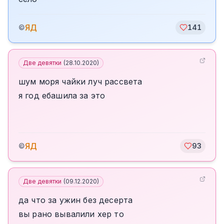
ЯД
©
141
Две девятки
(
28.10.2020
)
шум моря чайки луч рассвета
я год ебашила за это
ЯД
©
93
Две девятки
(
09.12.2020
)
да что за ужин без десерта
вы рано вывалили хер то