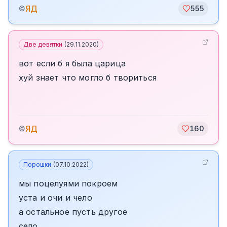
ЯД
©
555
Две девятки
(
29.11.2020
)
вот если б я была царица
хуй знает что могло б твориться
ЯД
©
160
Порошки
(
07.10.2022
)
мы поцелуями покроем
уста и очи и чело
а остальное пусть другое
село