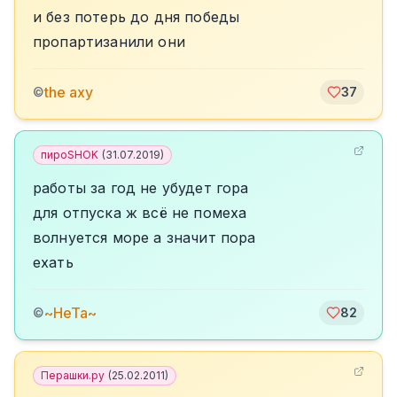
и без потерь до дня победы
пропартизанили они
the axy
©
37
пироSHOK
(
31.07.2019
)
работы за год не убудет гора
для отпуска ж всё не помеха
волнуется море а значит пора
ехать
~НеТа~
©
82
Перашки.ру
(
25.02.2011
)