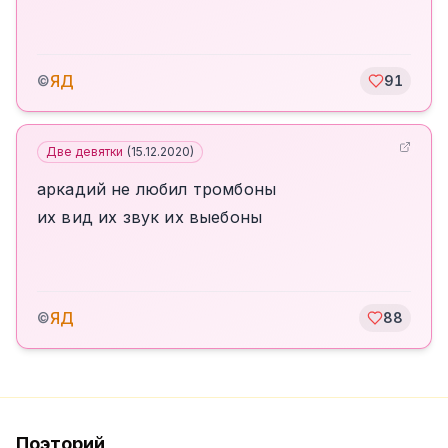
ЯД
©
91
Две девятки
(
15.12.2020
)
аркадий не любил тромбоны
их вид их звук их выебоны
ЯД
©
88
Поэторий