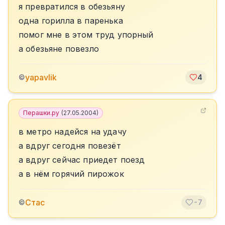
я превратился в обезьяну
одна горилла в паренька
помог мне в этом труд упорный
а обезьяне повезло
yapavlik
©
4
Перашки.ру
(
27.05.2004
)
в метро надейся на удачу
а вдруг сегодня повезёт
а вдруг сейчас приедет поезд
а в нём горячий пирожок
Стас
©
-7