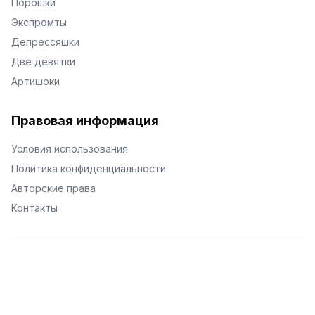
Порошки
Экспромты
Депрессяшки
Две девятки
Артишоки
Правовая информация
Условия использования
Политика конфиденциальности
Авторские права
Контакты
© Поэторий -
2026
•
Хиор
•
hior.ru
Сделано с любовью к малым поэтическим формам