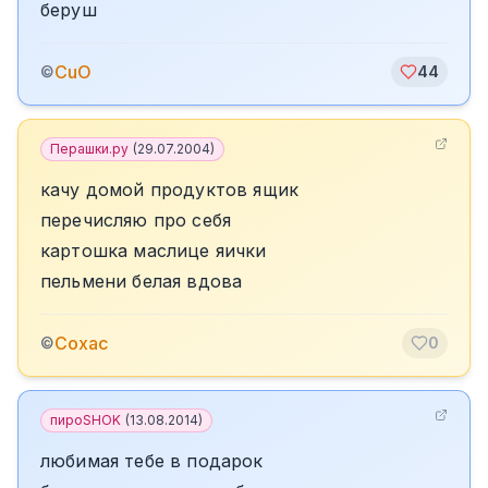
беруш
CuO
©
44
Перашки.ру
(
29.07.2004
)
качу домой продуктов ящик
перечисляю про себя
картошка маслице яички
пельмени белая вдова
Сохас
©
0
пироSHOK
(
13.08.2014
)
любимая тебе в подарок