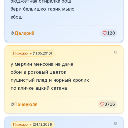
бюджетная стиралка бош
бери бельишко тазик мыло
ебош
Делирий
©
120
Пирожки +
(
11.05.2016
)
у мерлин менсона на даче
обои в розовый цветок
пушистый плед и чорный кролик
по кличке ацкий сатана
Печенюля
©
3716
Пирожки +
(
24.12.2021
)