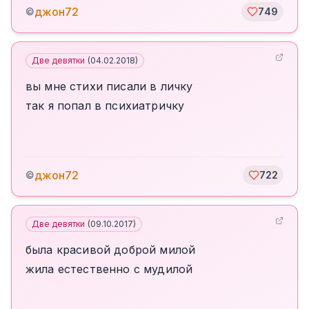
джон72
©
749
Две девятки
(
04.02.2018
)
вы мне стихи писали в личку
так я попал в психиатричку
джон72
©
722
Две девятки
(
09.10.2017
)
была красивой доброй милой
жила естественно с мудилой