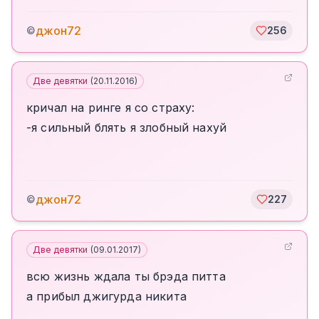
джон72
©
256
Две девятки
(
20.11.2016
)
кричал на ринге я со страху:
-я сильный блять я злобный нахуй
джон72
©
227
Две девятки
(
09.01.2017
)
всю жизнь ждала ты брэда питта
а прибыл джигурда никита