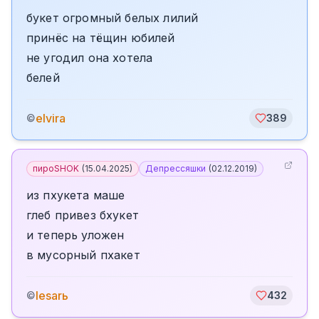
букет огромный белых лилий
принёс на тёщин юбилей
не угодил она хотела
белей
elvira
©
389
пироSHOK
(
15.04.2025
)
Депрессяшки
(
02.12.2019
)
из пхукета маше
глеб привез бхукет
и теперь уложен
в мусорный пхакет
lesarь
©
432