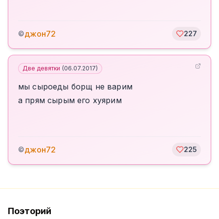
джон72
©
227
Две девятки
(
06.07.2017
)
мы сыроеды борщ не варим
а прям сырым его хуярим
джон72
©
225
Поэторий