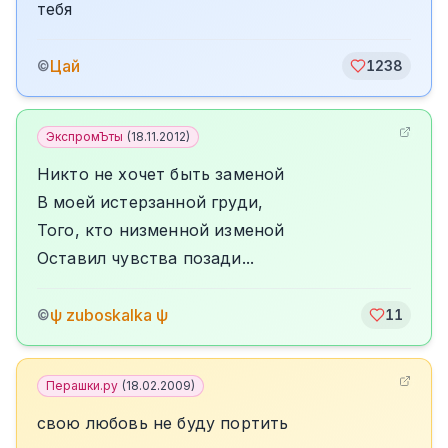
тебя
Цай
©
1238
ЭкспромЪты
(
18.11.2012
)
Никто не хочет быть заменой
В моей истерзанной груди,
Того, кто низменной изменой
Оставил чувства позади...
ψ zuboskalka ψ
©
11
Перашки.ру
(
18.02.2009
)
свою любовь не буду портить