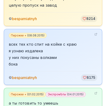
целую пропуск на завод
bespamiatnyh
©
8214
Пирожки +
(
08.08.2015
)
всех тех кто спит на койке с краю
я узнаю издалека
у них покусаны волками
бока
bespamiatnyh
©
8175
Пирожки +
(
01.02.2015
)
ЭкспромЪты
(
04.01.2015
)
а ты готовить то умеешь