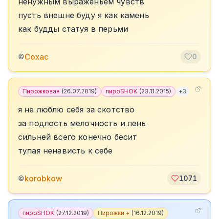
ненужным выраженьем чувств
пусть внешне буду я как камень
как будды статуя в перьми
Сохас
©
0
Пирожковая
(
26.07.2019
)
пироSHOK
(
23.11.2015
)
+
3
я не люблю себя за скотство
за подлость мелочность и лень
сильней всего конечно бесит
тупая ненависть к себе
korobkow
©
1071
пироSHOK
(
27.12.2019
)
Пирожки +
(
16.12.2019
)