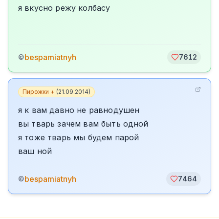
я вкусно режу колбасу
bespamiatnyh
©
7612
Пирожки +
(
21.09.2014
)
я к вам давно не равнодушен
вы тварь зачем вам быть одной
я тоже тварь мы будем парой
ваш ной
bespamiatnyh
©
7464