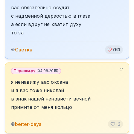
вас обязательно осудят
с надменной дерзостью в глаза
а если вдруг не хватит духу
то за
Светка
©
761
Перашки.ру
(
04.08.2015
)
я ненавижу вас оксана
и я вас тоже николай
в знак нашей ненависти вечной
примите от меня кольцо
better-days
©
-2