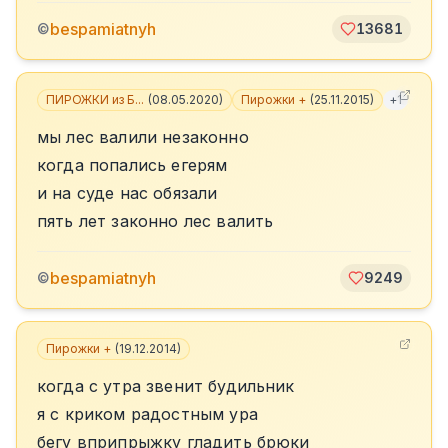
bespamiatnyh
©
13681
ПИРОЖКИ из Б...
(
08.05.2020
)
Пирожки +
(
25.11.2015
)
+
1
мы лес валили незаконно
когда попались егерям
и на суде нас обязали
пять лет законно лес валить
bespamiatnyh
©
9249
Пирожки +
(
19.12.2014
)
когда с утра звенит будильник
я с криком радостным ура
бегу вприпрыжку гладить брюки