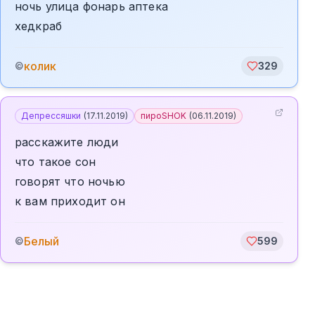
ночь улица фонарь аптека
хедкраб
колик
©
329
Депрессяшки
(
17.11.2019
)
пироSHOK
(
06.11.2019
)
расскажите люди
что такое сон
говорят что ночью
к вам приходит он
Белый
©
599