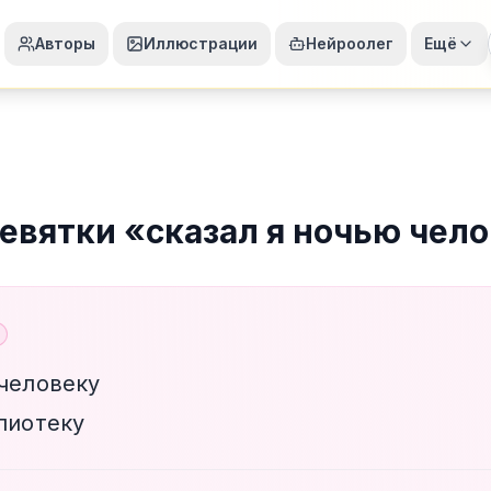
Авторы
Иллюстрации
Нейроолег
Ещё
евятки
«
сказал я ночью чел
 человеку
лиотеку