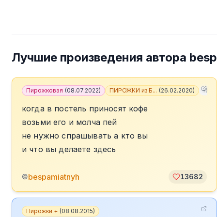
Лучшие произведения автора
besp
Пирожковая
(
08.07.2022
)
ПИРОЖКИ из Б...
(
26.02.2020
)
+
5
когда в постель приносят кофе
возьми его и молча пей
не нужно спрашывать а кто вы
и что вы делаете здесь
bespamiatnyh
©
13682
Пирожки +
(
08.08.2015
)