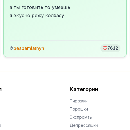
а ты готовить то умеешь
я вкусно режу колбасу
bespamiatnyh
©
7612
я
Категории
Пирожки
Порошки
Экспромты
и
Депрессяшки