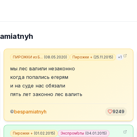
amiatnyh
ПИРОЖКИ из Б...
(
08.05.2020
)
Пирожки +
(
25.11.2015
)
+
1
мы лес валили незаконно
когда попались егерям
и на суде нас обязали
пять лет законно лес валить
bespamiatnyh
©
9249
Пирожки +
(
01.02.2015
)
ЭкспромЪты
(
04.01.2015
)