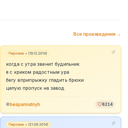
Все произведения →
Пирожки +
(
19.12.2014
)
когда с утра звенит будильник
я с криком радостным ура
бегу вприпрыжку гладить брюки
целую пропуск на завод
bespamiatnyh
©
8214
Пирожки +
(
21.09.2014
)