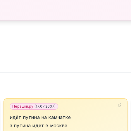
Перашки.ру
(
17.07.2007
)
идёт путина на камчатке
а путина идёт в москве