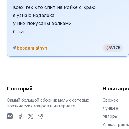
всех тех кто спит на койке с краю
я узнаю издалека
у них покусаны волками
бока
bespamiatnyh
©
8175
Поэторий
Навигаци
Самый большой сборник малых сетевых
Свежее
поэтических жанров в интернете.
Лучшее
Авторы
VKontakte
Facebook
X
Telegram
Иллюстраци