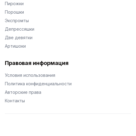
Пирожки
Порошки
Экспромты
Депрессяшки
Две девятки
Артишоки
Правовая информация
Условия использования
Политика конфиденциальности
Авторские права
Контакты
© Поэторий -
2026
•
Хиор
•
hior.ru
Сделано с любовью к малым поэтическим формам