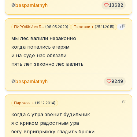
bespamiatnyh
©
13682
ПИРОЖКИ из Б...
(
08.05.2020
)
Пирожки +
(
25.11.2015
)
+
1
мы лес валили незаконно
когда попались егерям
и на суде нас обязали
пять лет законно лес валить
bespamiatnyh
©
9249
Пирожки +
(
19.12.2014
)
когда с утра звенит будильник
я с криком радостным ура
бегу вприпрыжку гладить брюки