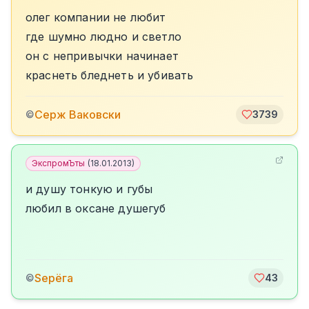
олег компании не любит
где шумно людно и светло
он с непривычки начинает
краснеть бледнеть и убивать
Серж Ваковски
©
3739
ЭкспромЪты
(
18.01.2013
)
и душу тонкую и губы
любил в оксане душегуб
Sерёга
©
43