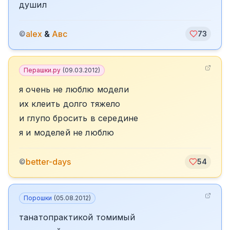
душил
alex
&
Авс
©
73
Перашки.ру
(
09.03.2012
)
я очень не люблю модели
их клеить долго тяжело
и глупо бросить в середине
я и моделей не люблю
better-days
©
54
Порошки
(
05.08.2012
)
танатопрактикой томимый