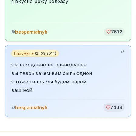
я вкусно режу колбасу
bespamiatnyh
©
7612
Пирожки +
(
21.09.2014
)
я к вам давно не равнодушен
вы тварь зачем вам быть одной
я тоже тварь мы будем парой
ваш ной
bespamiatnyh
©
7464