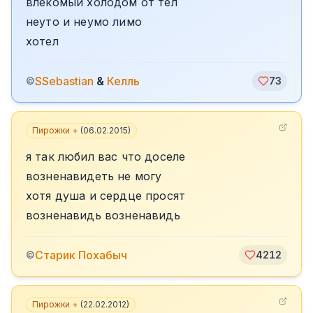
влекомый холодом от тел
неуто и неумо лимо
хотел
SSebastian
&
Келль
©
73
Пирожки +
(
06.02.2015
)
я так любил вас что доселе
возненавидеть не могу
хотя душа и сердце просят
возненавидь возненавидь
Старик Похабыч
©
4212
Пирожки +
(
22.02.2012
)