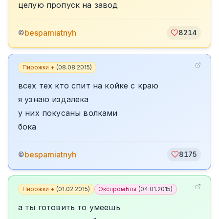
целую пропуск на завод
bespamiatnyh
©
8214
Пирожки +
(
08.08.2015
)
всех тех кто спит на койке с краю
я узнаю издалека
у них покусаны волками
бока
bespamiatnyh
©
8175
Пирожки +
(
01.02.2015
)
ЭкспромЪты
(
04.01.2015
)
а ты готовить то умеешь