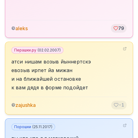
aleks
©
79
Перашки.ру
(
02.02.2007
)
атси нишам возыв йыннертскэ
евозыв ирпет йа мижан
и на ближайшей остановке
к вам дядя в форме подойдет
zajushka
©
-1
Порошки
(
25.11.2017
)