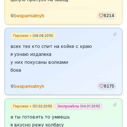
bespamiatnyh
©
8214
Пирожки +
(
08.08.2015
)
всех тех кто спит на койке с краю
я узнаю издалека
у них покусаны волками
бока
bespamiatnyh
©
8175
Пирожки +
(
01.02.2015
)
ЭкспромЪты
(
04.01.2015
)
а ты готовить то умеешь
я вкусно режу колбасу