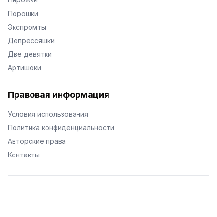
Порошки
Экспромты
Депрессяшки
Две девятки
Артишоки
Правовая информация
Условия использования
Политика конфиденциальности
Авторские права
Контакты
© Поэторий -
2026
•
Хиор
•
hior.ru
Сделано с любовью к малым поэтическим формам