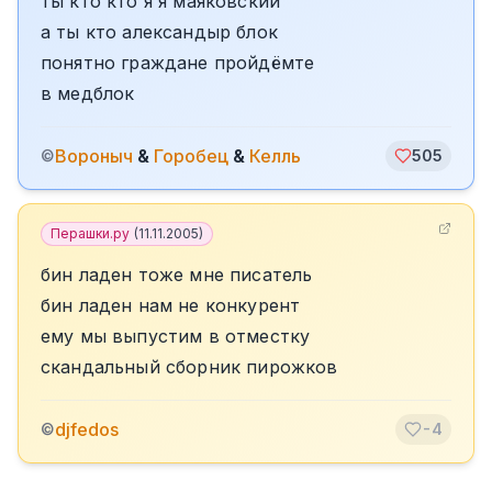
ты кто кто я я маяковский
а ты кто александыр блок
понятно граждане пройдёмте
в медблок
Вороныч
&
Горобец
&
Келль
©
505
Перашки.ру
(
11.11.2005
)
бин ладен тоже мне писатель
бин ладен нам не конкурент
ему мы выпустим в отместку
скандальный сборник пирожков
djfedos
©
-4