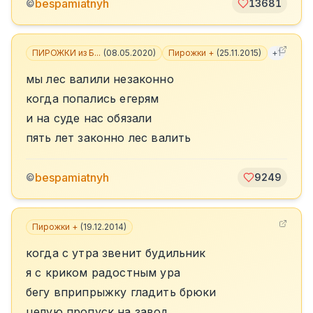
bespamiatnyh
©
13681
ПИРОЖКИ из Б...
(
08.05.2020
)
Пирожки +
(
25.11.2015
)
+
1
мы лес валили незаконно
когда попались егерям
и на суде нас обязали
пять лет законно лес валить
bespamiatnyh
©
9249
Пирожки +
(
19.12.2014
)
когда с утра звенит будильник
я с криком радостным ура
бегу вприпрыжку гладить брюки
целую пропуск на завод