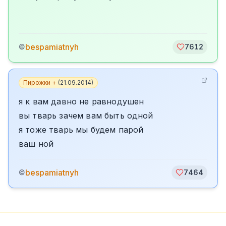
bespamiatnyh
©
7612
Пирожки +
(
21.09.2014
)
я к вам давно не равнодушен
вы тварь зачем вам быть одной
я тоже тварь мы будем парой
ваш ной
bespamiatnyh
©
7464