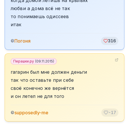
когда домой летишь на крыльях
любви а дома всё не так
то понимаешь одиссеев
итак
Погоня
©
316
Перашки.ру
(
09.11.2015
)
гагарин был мне должен деньги
так что оставьте при себе
своё конечно же вернётся
и он летел не для того
supposedly-me
©
-17