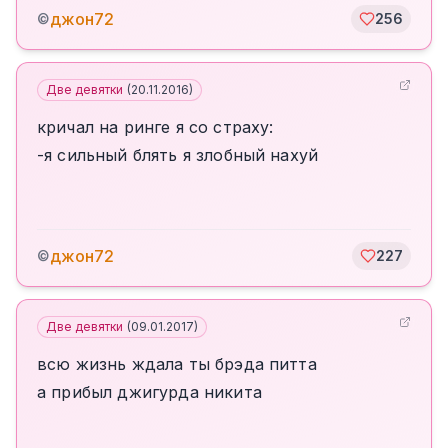
джон72
©
256
Две девятки
(
20.11.2016
)
кричал на ринге я со страху:
-я сильный блять я злобный нахуй
джон72
©
227
Две девятки
(
09.01.2017
)
всю жизнь ждала ты брэда питта
а прибыл джигурда никита