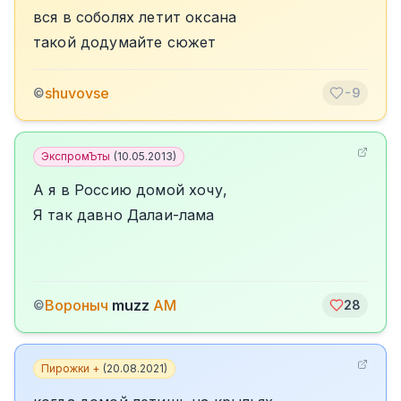
вся в соболях летит оксана
такой додумайте сюжет
shuvovse
©
-9
ЭкспромЪты
(
10.05.2013
)
А я в Россию домой хочу,
Я так давно Далаи-лама
Вороныч
muzz
AM
©
28
Пирожки +
(
20.08.2021
)