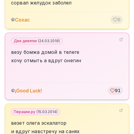
сорвал желудок заболел
Сохас
©
0
Две девятки
(
24.03.2019
)
везу бомжа домой в телеге
хочу отмыть а вдруг онегин
¡Good Luck!
©
91
Перашки.ру
(
15.03.2014
)
везет олега эскалатор
и вдруг навстречу на санях