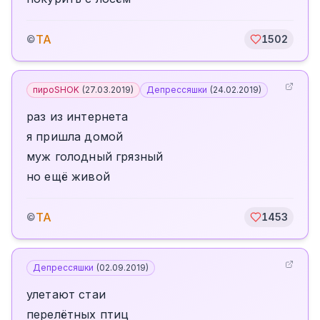
TA
©
1502
пироSHOK
(
27.03.2019
)
Депрессяшки
(
24.02.2019
)
раз из интернета
я пришла домой
муж голодный грязный
но ещё живой
TA
©
1453
Депрессяшки
(
02.09.2019
)
улетают стаи
перелётных птиц