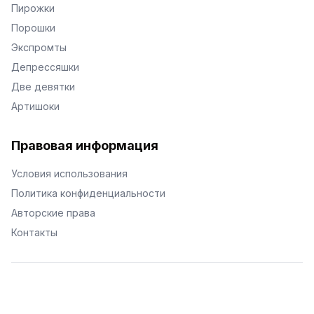
Пирожки
Порошки
Экспромты
Депрессяшки
Две девятки
Артишоки
Правовая информация
Условия использования
Политика конфиденциальности
Авторские права
Контакты
© Поэторий -
2026
•
Хиор
•
hior.ru
Сделано с любовью к малым поэтическим формам