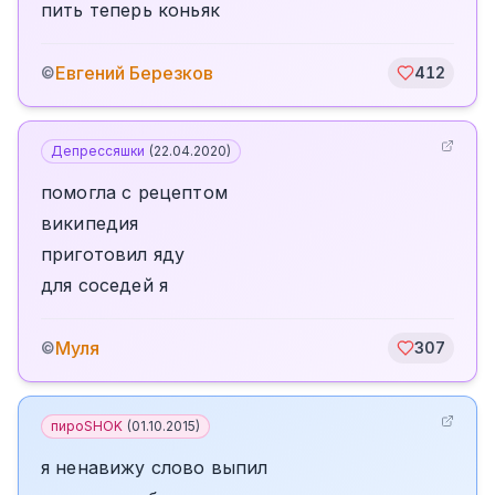
пить теперь коньяк
Евгений Березков
©
412
Депрессяшки
(
22.04.2020
)
помогла с рецептом
википедия
приготовил яду
для соседей я
Муля
©
307
пироSHOK
(
01.10.2015
)
я ненавижу слово выпил