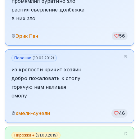
промямлил буратино зло
распил сверление долбёжка
в них зло
Эрик Пан
©
56
Порошки
(
10.02.2012
)
из крепости кричит хозяин
добро пожаловать к столу
горячую нам наливая
смолу
хмели-сунели
©
46
Пирожки +
(
31.03.2019
)