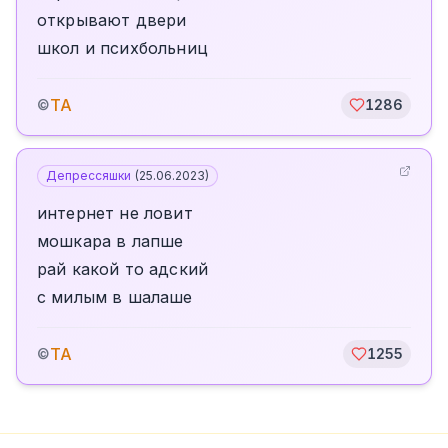
открывают двери
школ и психбольниц
TA
©
1286
Депрессяшки
(
25.06.2023
)
интернет не ловит
мошкара в лапше
рай какой то адский
с милым в шалаше
TA
©
1255