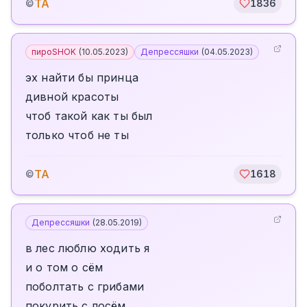
TA
©
1836
пироSHOK
(
10.05.2023
)
Депрессяшки
(
04.05.2023
)
эх найти бы принца
дивной красоты
чтоб такой как ты был
только чтоб не ты
TA
©
1618
Депрессяшки
(
28.05.2019
)
в лес люблю ходить я
и о том о сём
поболтать с грибами
покурить с лосём