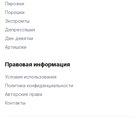
Пирожки
Порошки
Экспромты
Депрессяшки
Две девятки
Артишоки
Правовая информация
Условия использования
Политика конфиденциальности
Авторские права
Контакты
© Поэторий -
2026
•
Хиор
•
hior.ru
Сделано с любовью к малым поэтическим формам