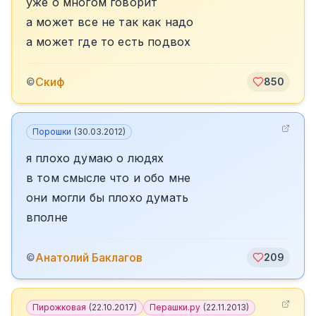
уже о многом говорит
а может все не так как надо
а может где то есть подвох
Скиф
©
850
Порошки
(
30.03.2012
)
я плохо думаю о людях
в том смысле что и обо мне
они могли бы плохо думать
вполне
Анатолий Баклагов
©
209
Пирожковая
(
22.10.2017
)
Перашки.ру
(
22.11.2013
)