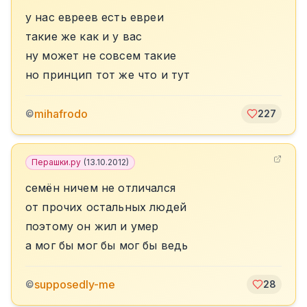
у нас евреев есть евреи
такие же как и у вас
ну может не совсем такие
но принцип тот же что и тут
mihafrodo
©
227
Перашки.ру
(
13.10.2012
)
семён ничем не отличался
от прочих остальных людей
поэтому он жил и умер
а мог бы мог бы мог бы ведь
supposedly-me
©
28