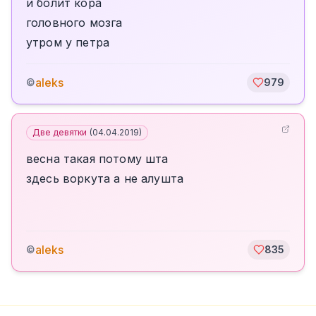
и болит кора
головного мозга
утром у петра
aleks
©
979
Две девятки
(
04.04.2019
)
весна такая потому шта
здесь воркута а не алушта
aleks
©
835