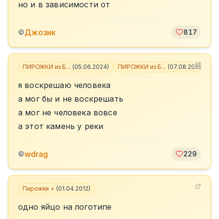
но и в зависимости от
Джозик
©
817
ПИРОЖКИ из Б...
(
05.06.2024
)
ПИРОЖКИ из Б...
(
07.08.2022
)
+
3
я воскрешаю человека
а мог бы и не воскрешать
а мог не человека вовсе
а этот камень у реки
wdrag
©
229
Пирожки +
(
01.04.2012
)
одно яйцо на логотипе