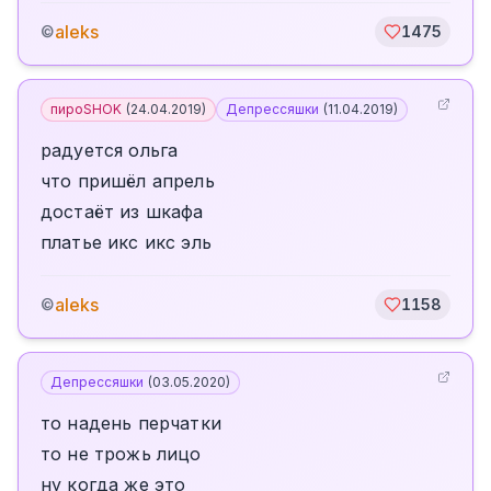
aleks
©
1475
пироSHOK
(
24.04.2019
)
Депрессяшки
(
11.04.2019
)
радуется ольга
что пришёл апрель
достаёт из шкафа
платье икс икс эль
aleks
©
1158
Депрессяшки
(
03.05.2020
)
то надень перчатки
то не трожь лицо
ну когда же это