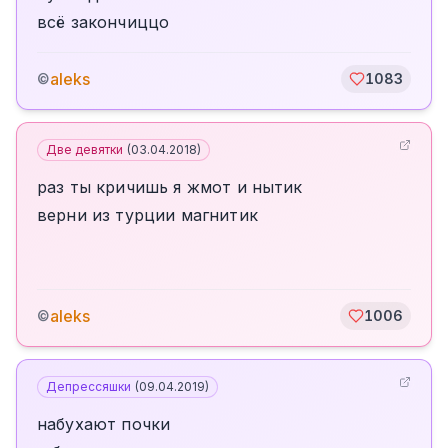
всё закончиццо
aleks
©
1083
Две девятки
(
03.04.2018
)
раз ты кричишь я жмот и нытик
верни из турции магнитик
aleks
©
1006
Депрессяшки
(
09.04.2019
)
набухают почки