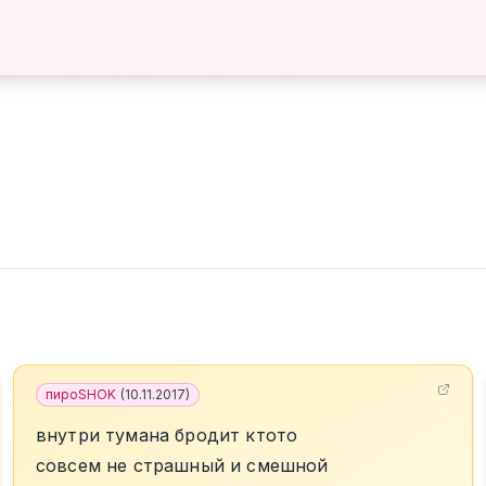
пироSHOK
(
10.11.2017
)
внутри тумана бродит ктото
совсем не страшный и смешной