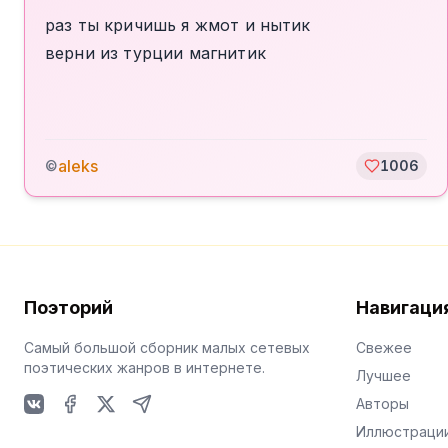
раз ты кричишь я жмот и нытик
верни из турции магнитик
aleks
©
1006
Поэторий
Навигаци
Самый большой сборник малых сетевых
Свежее
поэтических жанров в интернете.
Лучшее
Авторы
VKontakte
Facebook
X
Telegram
Иллюстраци