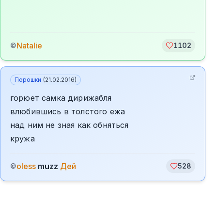
Natalie
©
1102
Порошки
(
21.02.2016
)
горюет самка дирижабля
влюбившись в толстого ежа
над ним не зная как обняться
кружа
oless
muzz
Дей
©
528