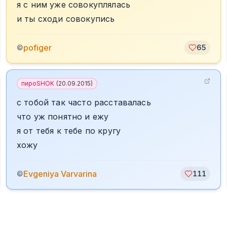
я с ним уже совокуплялась
и ты сходи совокупись
pofiger
©
65
пироSHOK
(
20.09.2015
)
с тобой так часто расставалась
что уж понятно и ежу
я от тебя к тебе по кругу
хожу
Evgeniya Varvarina
©
111