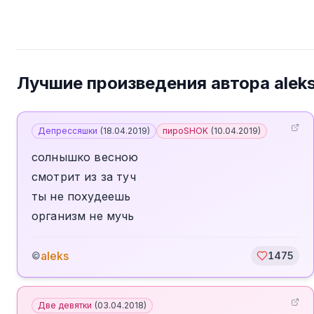
Лучшие произведения автора
alek
Депрессяшки
(
18.04.2019
)
пироSHOK
(
10.04.2019
)
солнышко весною
смотрит из за туч
ты не похудеешь
организм не мучь
aleks
©
1475
Две девятки
(
03.04.2018
)