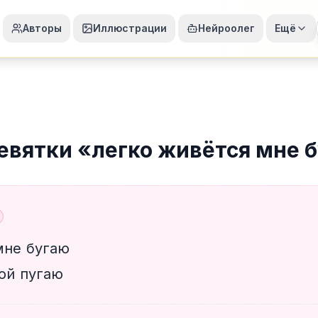
Авторы
Иллюстрации
Нейроолег
Ещё
евятки
«
легко живётся мне 
мне бугаю
бой пугаю