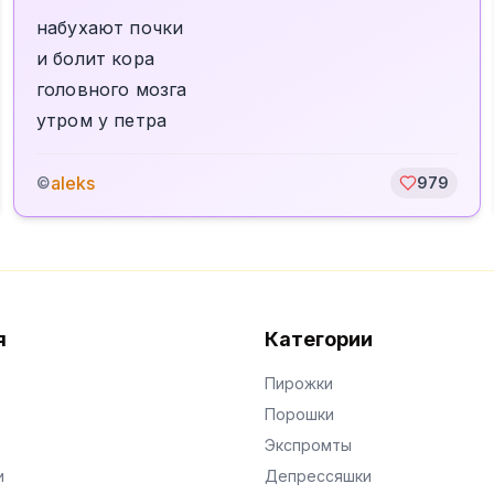
набухают почки
и болит кора
головного мозга
утром у петра
aleks
©
979
я
Категории
Пирожки
Порошки
Экспромты
и
Депрессяшки