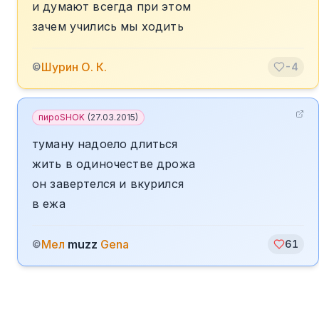
и думают всегда при этом
зачем учились мы ходить
Шурин О. К.
©
-4
пироSHOK
(
27.03.2015
)
туману надоело длиться
жить в одиночестве дрожа
он завертелся и вкурился
в ежа
Мел
muzz
Gena
©
61