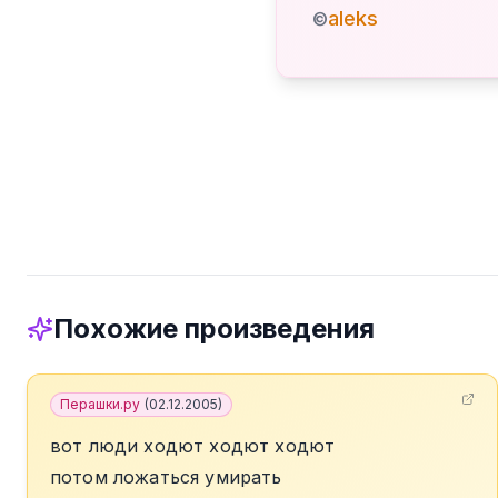
aleks
©
Похожие произведения
Перашки.ру
(
02.12.2005
)
вот люди ходют ходют ходют
потом ложаться умирать