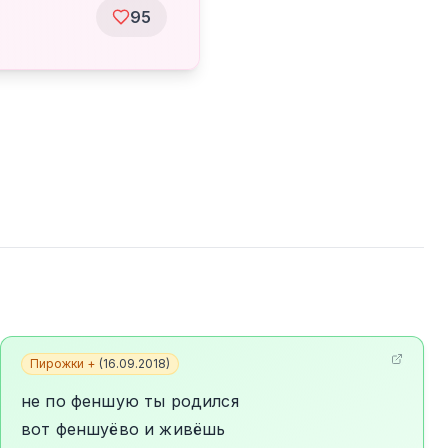
95
Пирожки +
(
16.09.2018
)
не по феншую ты родился
вот феншуёво и живёшь