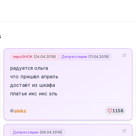
s
пироSHOK
(
24.04.2019
)
Депрессяшки
(
11.04.2019
)
радуется ольга
что пришёл апрель
достаёт из шкафа
платье икс икс эль
aleks
©
1158
Депрессяшки
(
09.04.2019
)