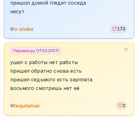
пришол домой глядит соседа
несут
o-znake
©
173
Перашки.ру
(
17.03.2007
)
ушел с работы нет работы
пришел обратно снова есть
пришел седьмого есть зарплата
восьмого смотришь нет её
tequilaman
©
3