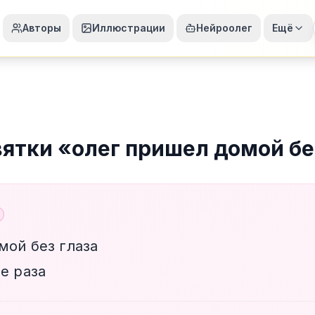
Авторы
Иллюстрации
Нейроолег
Ещё
вятки
«
олег пришел домой бе
мой без глаза
е раза