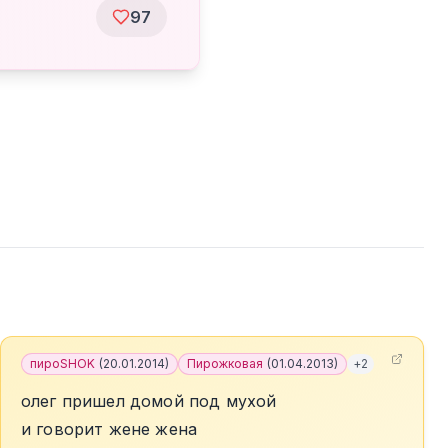
97
пироSHOK
(
20.01.2014
)
Пирожковая
(
01.04.2013
)
+
2
олег пришел домой под мухой
и говорит жене жена