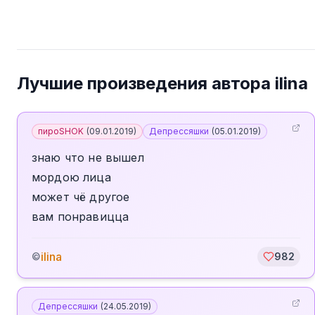
Лучшие произведения автора
ilina
пироSHOK
(
09.01.2019
)
Депрессяшки
(
05.01.2019
)
знаю что не вышел
мордою лица
может чё другое
вам понравицца
ilina
©
982
Депрессяшки
(
24.05.2019
)