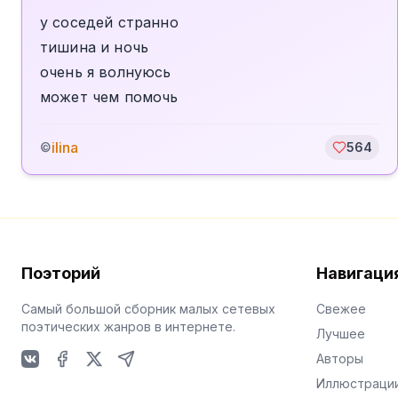
у соседей странно
тишина и ночь
очень я волнуюсь
может чем помочь
ilina
©
564
Поэторий
Навигаци
Самый большой сборник малых сетевых
Свежее
поэтических жанров в интернете.
Лучшее
Авторы
VKontakte
Facebook
X
Telegram
Иллюстраци