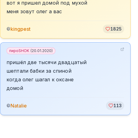
вот я пришел домой под мухой
меня зовут олег а вас
kingpest
©
1825
пироSHOK
(
20.01.2020
)
пришёл две тысячи двадцатый
шептали бабки за спиной
когда олег шагал к оксане
домой
Natalie
©
113