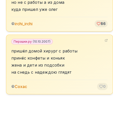
но не с работы а из дома
куда пришел уже олег
irchi_irchi
©
86
Перашки.ру
(
10.10.2007
)
пришёл домой хирург с работы
принёс конфеты и коньяк
жена и дети из подсобки
на снедь с надеждою глядят
Сохас
©
0