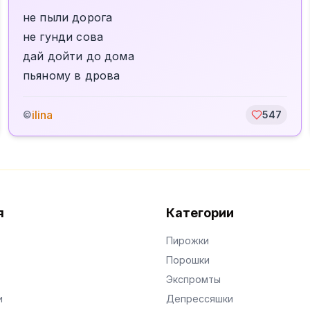
не пыли дорога
не гунди сова
дай дойти до дома
пьяному в дрова
ilina
©
547
я
Категории
Пирожки
Порошки
Экспромты
и
Депрессяшки