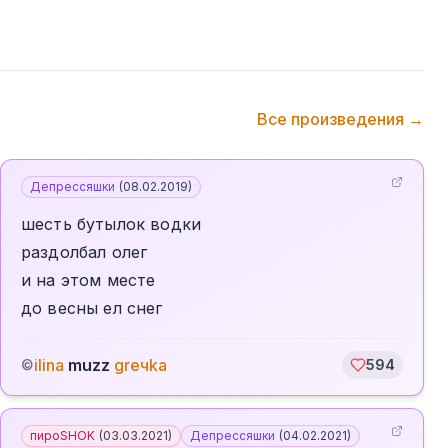
Все произведения →
Депрессяшки
(
08.02.2019
)
шесть бутылок водки
раздолбал олег
и на этом месте
до весны ел снег
ilina
muzz
greчka
©
594
пироSHOK
(
03.03.2021
)
Депрессяшки
(
04.02.2021
)