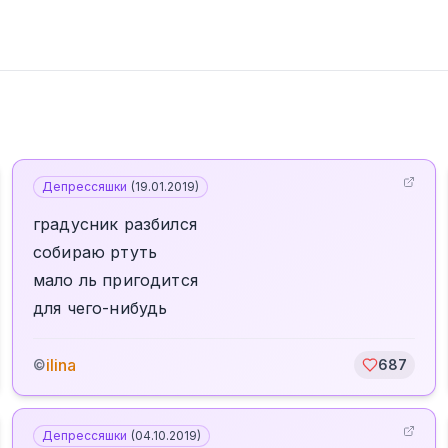
Депрессяшки
(
19.01.2019
)
градусник разбился
собираю ртуть
мало ль пригодится
для чего-нибудь
ilina
©
687
Депрессяшки
(
04.10.2019
)