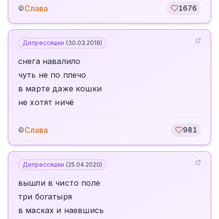
Слава
©
1676
Депрессяшки
(
30.03.2018
)
снега навалило
чуть не по плечо
в марте даже кошки
не хотят ничё
Слава
©
981
Депрессяшки
(
25.04.2020
)
вышли в чисто поле
три богатыря
в масках и наевшись