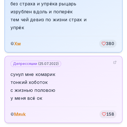
без страха и упрёка рыцарь
изрублен вдоль и поперёк
тем чей девиз по жизни страх и
упрёк
Хм
©
380
Депрессяшки
(
25.07.2022
)
сунул мне комарик
тонкий хоботок
с жизнью половою
у меня всё ок
Mяvk
©
158