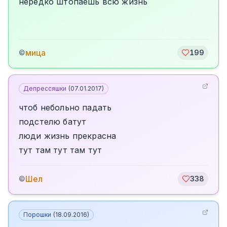
нередко штопаешь всю жизнь
мица
©
199
Депрессяшки
(
07.01.2017
)
чтоб небольно падать
подстелю батут
люди жизнь прекрасна
тут там тут там тут
Шел
©
338
Порошки
(
18.09.2016
)