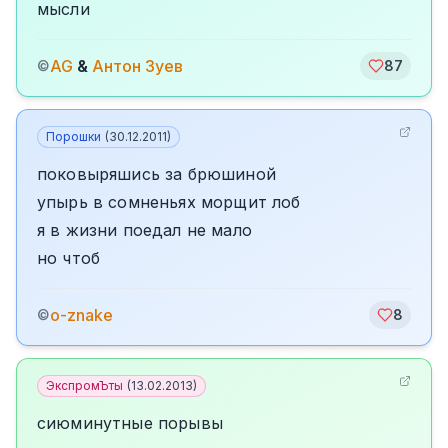
мысли
AG
&
Антон Зуев
©
87
Порошки
(
30.12.2011
)
поковыряшись за брюшиной
упырь в сомненьях морщит лоб
я в жизни поедал не мало
но чтоб
o-znake
©
8
ЭкспромЪты
(
13.02.2013
)
сиюминутные порывы