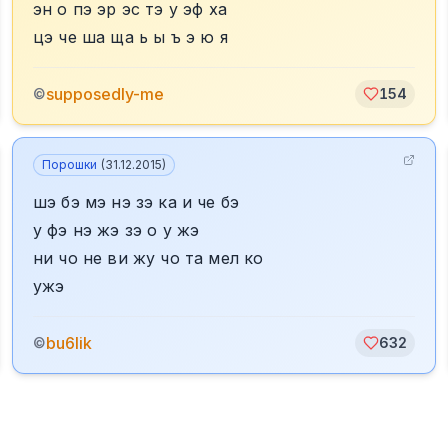
эн о пэ эр эс тэ у эф ха
цэ че ша ща ь ы ъ э ю я
supposedly-me
©
154
Порошки
(
31.12.2015
)
шэ бэ мэ нэ зэ ка и че бэ
у фэ нэ жэ зэ о у жэ
ни чо не ви жу чо та мел ко
ужэ
bu6lik
©
632