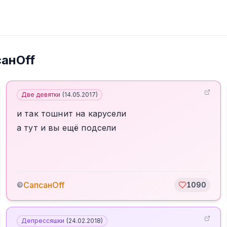
анOff
Две девятки
(
14.05.2017
)
и так тошнит на карусели
а тут и вы ещё подсели
СапсанOff
©
1090
Депрессяшки
(
24.02.2018
)