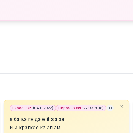
пироSHOK
(
04.11.2022
)
Пирожковая
(
27.03.2018
)
+
1
а бэ вэ гэ дэ е ё жэ зэ
и и краткое ка эл эм