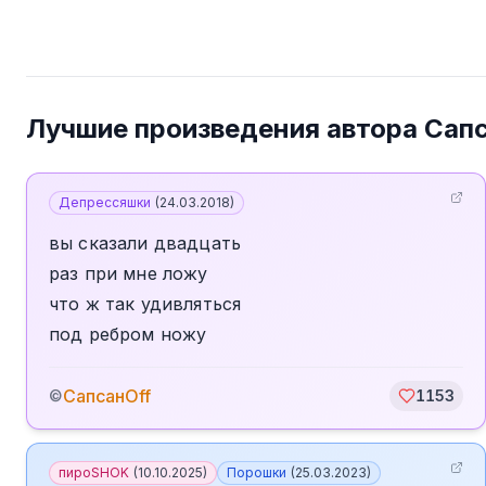
Лучшие произведения автора
Сапс
Депрессяшки
(
24.03.2018
)
вы сказали двадцать
раз при мне ложу
что ж так удивляться
под ребром ножу
СапсанOff
©
1153
пироSHOK
(
10.10.2025
)
Порошки
(
25.03.2023
)