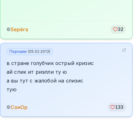
Sерёга
©
32
Порошки
(
05.02.2013
)
в стране голубчик острый кризис
ай спик ит риэлли ту ю
а вы тут с жалобой на слизис
тую
СонОр
©
133