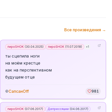
Все произведения →
пироSHOK
(
30.04.2025
)
пироSHOK
(
11.07.2018
)
+
1
ты сцепила ноги
на моём крестце
как на перспективном
будущем отце
СапсанOff
©
981
пироSHOK
(
07.06.2017
)
Депрессяшки
(
04.06.2017
)