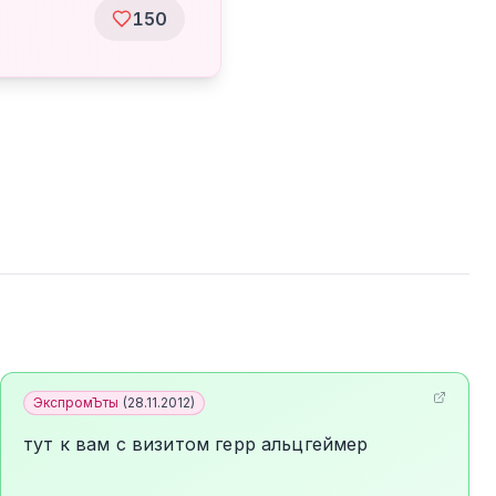
150
ЭкспромЪты
(
28.11.2012
)
тут к вам с визитом герр альцгеймер