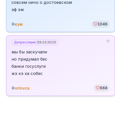
совсем ничо о достоевском
эф эм
кум
©
1046
Депрессяшки
(
26.03.2023
)
мы бы заскучали
но придумал бес
банки госуслуги
жэ кэ ха собес
orlovca
©
668