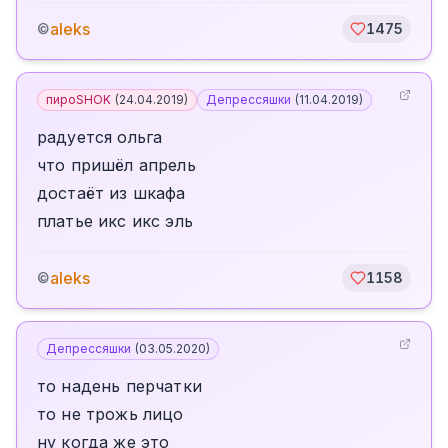
aleks
©
1475
пироSHOK
(
24.04.2019
)
Депрессяшки
(
11.04.2019
)
радуется ольга
что пришёл апрель
достаёт из шкафа
платье икс икс эль
aleks
©
1158
Депрессяшки
(
03.05.2020
)
то надень перчатки
то не трожь лицо
ну когда же это