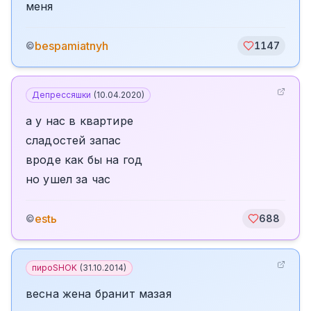
меня
bespamiatnyh
©
1147
Депрессяшки
(
10.04.2020
)
а у нас в квартире
сладостей запас
вроде как бы на год
но ушел за час
estь
©
688
пироSHOK
(
31.10.2014
)
весна жена бранит мазая