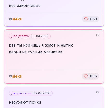
всё закончиццо
aleks
©
1083
Две девятки
(
03.04.2018
)
раз ты кричишь я жмот и нытик
верни из турции магнитик
aleks
©
1006
Депрессяшки
(
09.04.2019
)
набухают почки