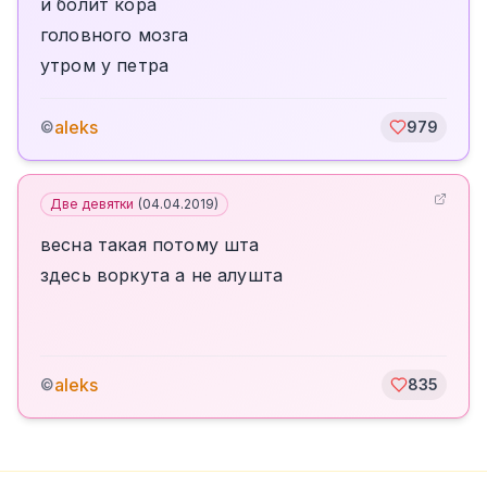
и болит кора
головного мозга
утром у петра
aleks
©
979
Две девятки
(
04.04.2019
)
весна такая потому шта
здесь воркута а не алушта
aleks
©
835