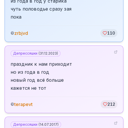
из года в год у старика
чуть половодье сразу зая
пока
zrbjvd
©
110
Депрессяшки
(
31.12.2023
)
праздник к нам приходит
но из года в год
новый год всё больше
кажется не тот
terapevt
©
212
Депрессяшки
(
14.07.2017
)