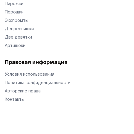
Пирожки
Порошки
Экспромты
Депрессяшки
Две девятки
Артишоки
Правовая информация
Условия использования
Политика конфиденциальности
Авторские права
Контакты
© Поэторий -
2026
•
Хиор
•
hior.ru
Сделано с любовью к малым поэтическим формам