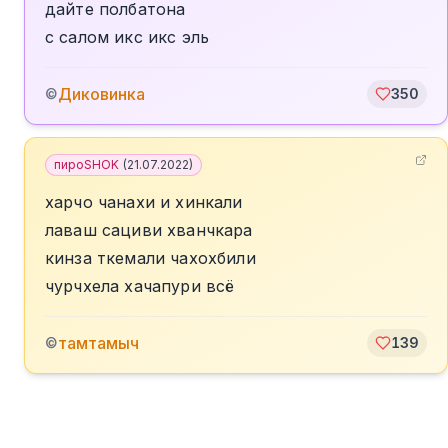
дайте полбатона
с салом икс икс эль
Диковинка
©
350
пироSHOK
(
21.07.2022
)
харчо чанахи и хинкали
лаваш сациви хванчкара
кинза ткемали чахохбили
чурчхела хачапури всё
тамтамыч
©
139