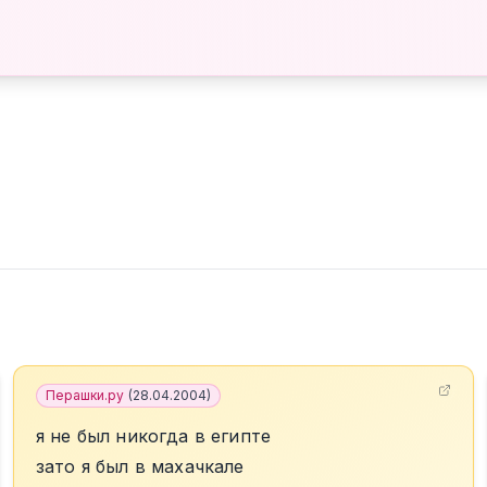
Перашки.ру
(
28.04.2004
)
я не был никогда в египте
зато я был в махачкале