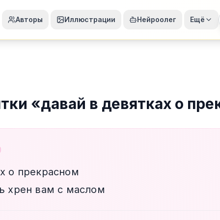
Авторы
Иллюстрации
Нейроолег
Ещё
ятки
«
давай в девятках о пр
ах о прекрасном
рь хрен вам с маслом