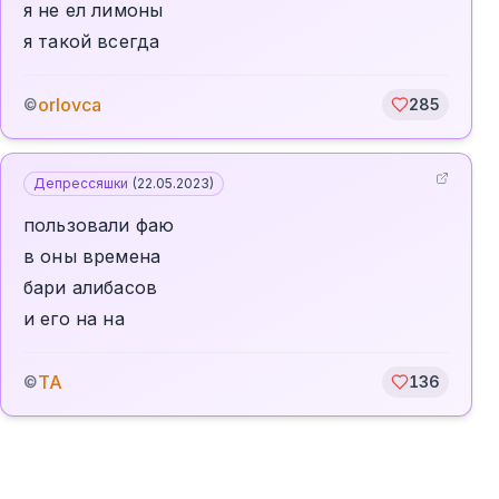
я не ел лимоны
я такой всегда
orlovca
©
285
Депрессяшки
(
22.05.2023
)
пользовали фаю
в оны времена
бари алибасов
и его на на
TA
©
136