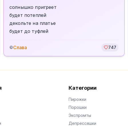
солнышко пригреет
будет потеплей
декольте на платье
будет до туфлей
Слава
©
747
я
Категории
Пирожки
Порошки
Экспромты
и
Депрессяшки