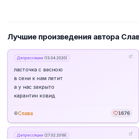
Лучшие произведения автора
Сла
Депрессяшки
(
13.04.2020
)
ласточка с весною
в сени к нам летит
а у нас закрыто
карантин ковид
Слава
©
1676
Депрессяшки
(
27.02.2019
)