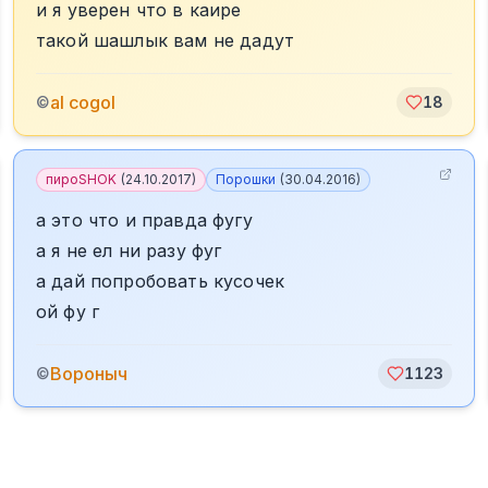
и я уверен что в каире
такой шашлык вам не дадут
al cogol
©
18
пироSHOK
(
24.10.2017
)
Порошки
(
30.04.2016
)
а это что и правда фугу
а я не ел ни разу фуг
а дай попробовать кусочек
ой фу г
Вороныч
©
1123