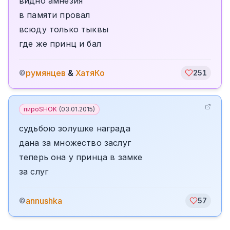
видно амнезия
в памяти провал
всюду только тыквы
где же принц и бал
румянцев
&
ХатяКо
©
251
пироSHOK
(
03.01.2015
)
судьбою золушке награда
дана за множество заслуг
теперь она у принца в замке
за слуг
annushka
©
57