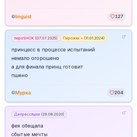
linguist
©
127
пироSHOK
(
07.07.2025
)
Пирожки +
(
11.01.2024
)
принцесс в процессе испытаний
немало огорошено
а для финала принц готовит
пшено
Мурка
©
204
Депрессяшки
(
26.08.2020
)
фея обещала
сбытые мечты