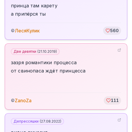
принца там карету
а припёрся ты
ЛесяКулик
©
560
Две девятки
(
21.10.2019
)
зазря романтики процесса
от свинопаса ждёт принцесса
ZanoZa
©
111
Депрессяшки
(
27.08.2022
)