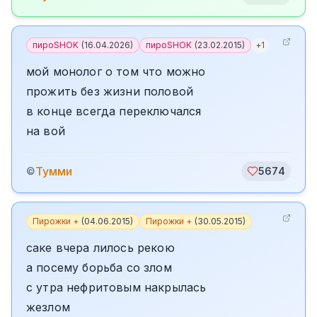
пироSHOK
(
16.04.2026
)
пироSHOK
(
23.02.2015
)
+
1
мой монолог о том что можно
прожить без жизни половой
в конце всегда переключался
на вой
Тумми
©
5674
Пирожки +
(
04.06.2015
)
Пирожки +
(
30.05.2015
)
саке вчера лилось рекою
а посему борьба со злом
с утра нефритовым накрылась
жезлом