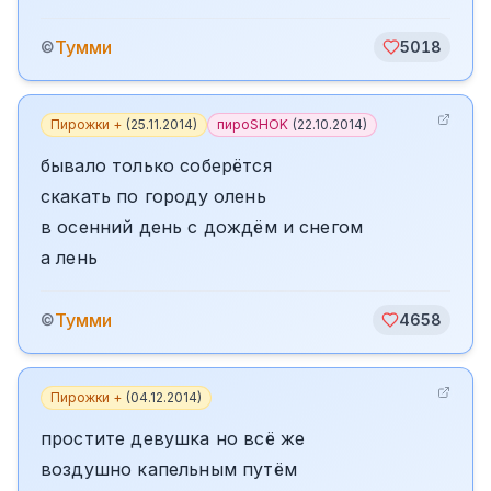
Тумми
©
5018
Пирожки +
(
25.11.2014
)
пироSHOK
(
22.10.2014
)
бывало только соберётся
скакать по городу олень
в осенний день с дождём и снегом
а лень
Тумми
©
4658
Пирожки +
(
04.12.2014
)
простите девушка но всё же
воздушно капельным путём