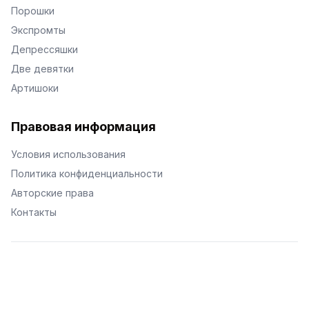
Порошки
Экспромты
Депрессяшки
Две девятки
Артишоки
Правовая информация
Условия использования
Политика конфиденциальности
Авторские права
Контакты
© Поэторий -
2026
•
Хиор
•
hior.ru
Сделано с любовью к малым поэтическим формам