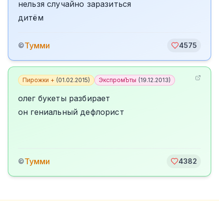
нельзя случайно заразиться
дитём
Тумми
©
4575
Пирожки +
(
01.02.2015
)
ЭкспромЪты
(
19.12.2013
)
олег букеты разбирает
он гениальный дефлорист
Тумми
©
4382