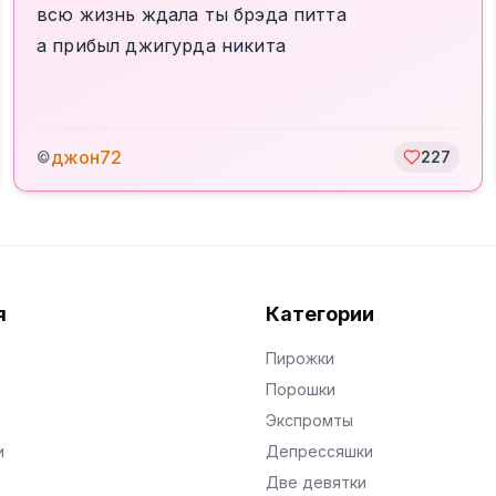
всю жизнь ждала ты брэда питта
а прибыл джигурда никита
джон72
©
227
я
Категории
Пирожки
Порошки
Экспромты
и
Депрессяшки
Две девятки