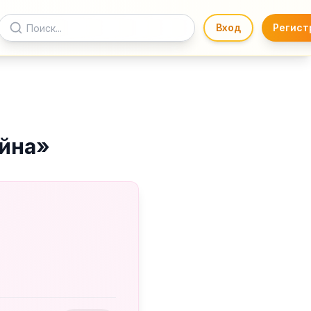
Вход
Регист
йна
»