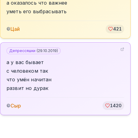
а оказалось что важнее
уметь его выбрасывать
Цай
©
421
Депрессяшки
(
29.10.2019
)
а у вас бывает
с человеком так
что умён начитан
развит но дурак
Сыр
©
1420