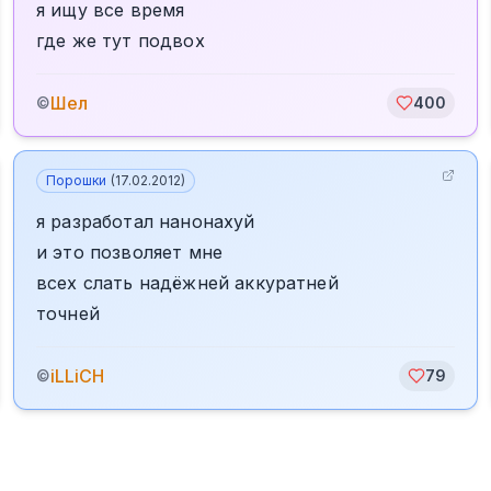
я ищу все время
где же тут подвох
Шел
©
400
Порошки
(
17.02.2012
)
я разработал нанонахуй
и это позволяет мне
всех слать надёжней аккуратней
точней
iLLiCH
©
79