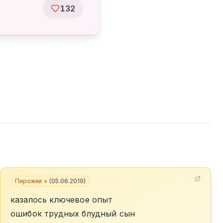
132
Пирожки +
(
05.06.2019
)
казалось ключевое опыт
ошибок трудных блудный сын