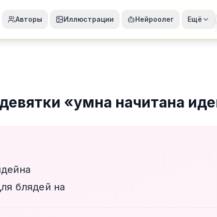
Авторы
Иллюстрации
Нейроолег
Ещё
девятки
«
умна начитана иде
идейна
для блядей на