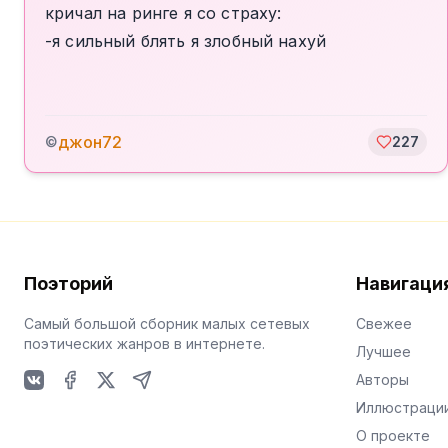
кричал на ринге я со страху:
-я сильный блять я злобный нахуй
джон72
©
227
Поэторий
Навигаци
Самый большой сборник малых сетевых
Свежее
поэтических жанров в интернете.
Лучшее
Авторы
VKontakte
Facebook
X
Telegram
Иллюстраци
О проекте