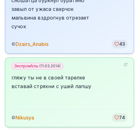
сношатца буркнул буратино
завыл от ужаса сверчок
мальвина вздрогнув отрезает
сучок
Dzairs_Anabis
©
43
ЭкспромЪты
(
11.03.2014
)
гляжу ты не в своей тарелке
вставай стряхни с ушей лапшу
Nikusya
©
74