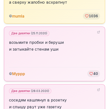
а сверху жалобно всхрапнут
mumla
©
1036
Две девятки
(
25.11.2020
)
возьмите пробки и беруши
и затыкайте стенам уши
Муррр
©
40
Две девятки
(
28.03.2020
)
соседям кашлянул в розетку
и слышу рвут уже газетку