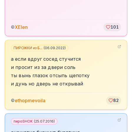
XElen
©
101
ПИРОЖКИ из Б...
(
06.09.2022
)
а если вдруг сосед стучится
и просит из за двери соль
ты вынь глазок отсыпь щепотку
и дунь но дверь не открывай
ethopmevoila
©
82
пироSHOK
(
25.07.2016
)