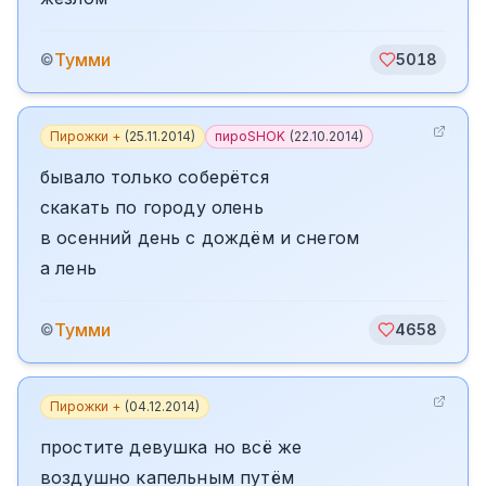
Тумми
©
5018
Пирожки +
(
25.11.2014
)
пироSHOK
(
22.10.2014
)
бывало только соберётся
скакать по городу олень
в осенний день с дождём и снегом
а лень
Тумми
©
4658
Пирожки +
(
04.12.2014
)
простите девушка но всё же
воздушно капельным путём