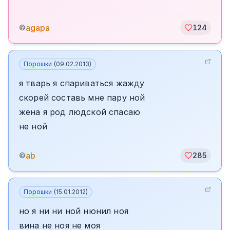
agapa
©
124
Порошки
(
09.02.2013
)
я тварь я спариваться жажду
скорей составь мне пару ной
жена я род людской спасаю
не ной
ab
©
285
Порошки
(
15.01.2012
)
но я ни ни ной нюнил ноя
вина не ноя не моя