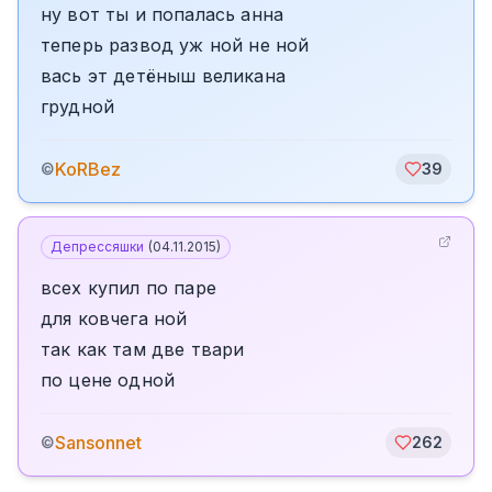
ну вот ты и попалась анна
теперь развод уж ной не ной
вась эт детёныш великана
грудной
KoRBez
©
39
Депрессяшки
(
04.11.2015
)
всех купил по паре
для ковчега ной
так как там две твари
по цене одной
Sansonnet
©
262