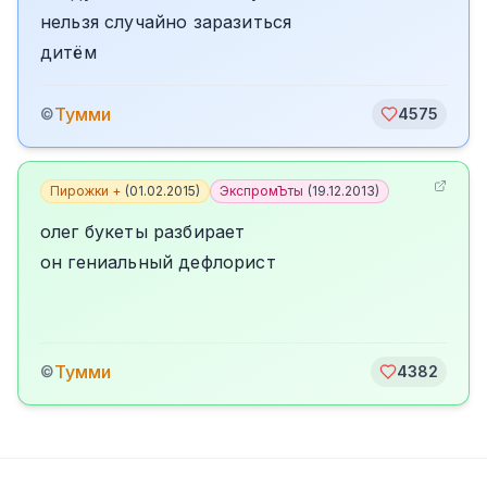
нельзя случайно заразиться
дитём
Тумми
©
4575
Пирожки +
(
01.02.2015
)
ЭкспромЪты
(
19.12.2013
)
олег букеты разбирает
он гениальный дефлорист
Тумми
©
4382