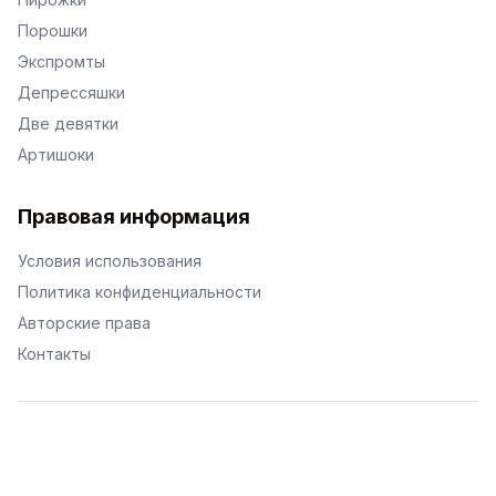
Порошки
Экспромты
Депрессяшки
Две девятки
Артишоки
Правовая информация
Условия использования
Политика конфиденциальности
Авторские права
Контакты
© Поэторий -
2026
•
Хиор
•
hior.ru
Сделано с любовью к малым поэтическим формам