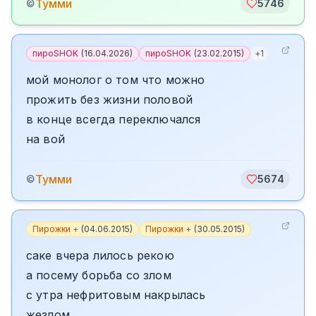
Тумми
©
5746
пироSHOK
(
16.04.2026
)
пироSHOK
(
23.02.2015
)
+
1
мой монолог о том что можно
прожить без жизни половой
в конце всегда переключался
на вой
Тумми
©
5674
Пирожки +
(
04.06.2015
)
Пирожки +
(
30.05.2015
)
саке вчера лилось рекою
а посему борьба со злом
с утра нефритовым накрылась
жезлом