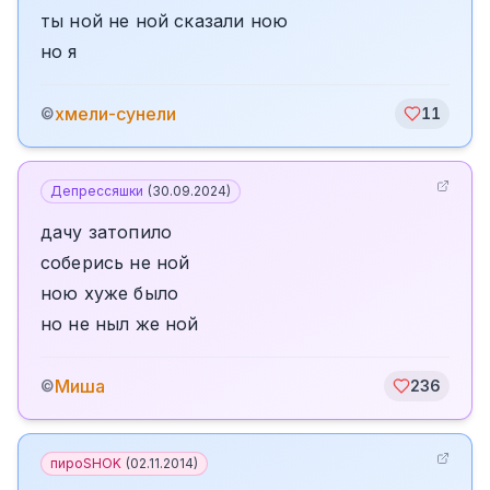
ты ной не ной сказали ною
но я
хмели-сунели
©
11
Депрессяшки
(
30.09.2024
)
дачу затопило
соберись не ной
ною хуже было
но не ныл же ной
Миша
©
236
пироSHOK
(
02.11.2014
)