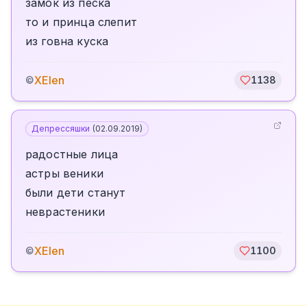
замок из песка
то и принца слепит
из говна куска
XElen
©
1138
Депрессяшки
(
02.09.2019
)
радостные лица
астры веники
были дети станут
неврастеники
XElen
©
1100