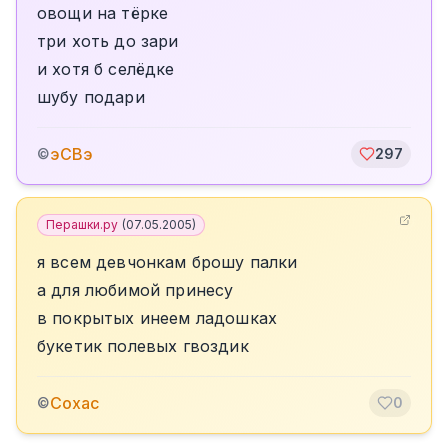
овощи на тёрке
три хоть до зари
и хотя б селёдке
шубу подари
эСВэ
©
297
Перашки.ру
(
07.05.2005
)
я всем девчонкам брошу палки
а для любимой принесу
в покрытых инеем ладошках
букетик полевых гвоздик
Сохас
©
0