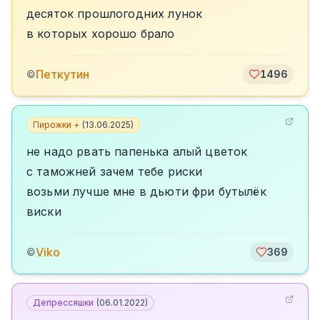
десяток прошлогодних лунок
в которых хорошо брало
Петкутин
©
1496
Пирожки +
(
13.06.2025
)
не надо рвать папенька алый цветок
с таможней зачем тебе риски
возьми лучше мне в дьюти фри бутылёк
виски
Viko
©
369
Депрессяшки
(
06.01.2022
)