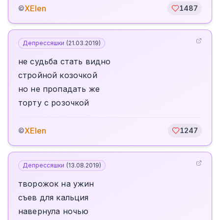
XElen
©
1487
Депрессяшки
(
21.03.2019
)
не судьба стать видно
стройной козочкой
но не пропадать же
торту с розочкой
XElen
©
1247
Депрессяшки
(
13.08.2019
)
творожок на ужин
съев для кальция
навернула ночью