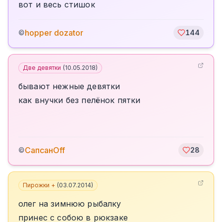
вот и весь стишок
hopper dozator
©
144
Две девятки
(
10.05.2018
)
бывают нежные девятки
как внучки без пелёнок пятки
СапсанOff
©
28
Пирожки +
(
03.07.2014
)
олег на зимнюю рыбалку
принес с собою в рюкзаке