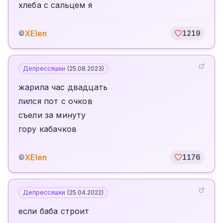
хлеба с сальцем я
XElen
©
1219
Депрессяшки
(
25.08.2023
)
жарила час двадцать
лился пот с очков
съели за минуту
гору кабачков
XElen
©
1176
Депрессяшки
(
25.04.2022
)
если баба строит