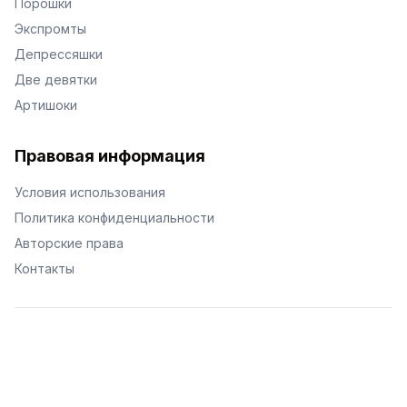
Порошки
Экспромты
Депрессяшки
Две девятки
Артишоки
Правовая информация
Условия использования
Политика конфиденциальности
Авторские права
Контакты
© Поэторий -
2026
•
Хиор
•
hior.ru
Сделано с любовью к малым поэтическим формам