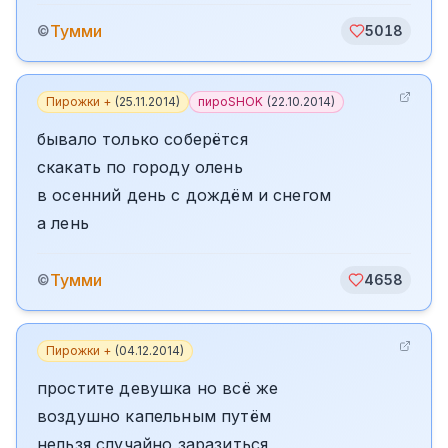
Тумми
©
5018
Пирожки +
(
25.11.2014
)
пироSHOK
(
22.10.2014
)
бывало только соберётся
скакать по городу олень
в осенний день с дождём и снегом
а лень
Тумми
©
4658
Пирожки +
(
04.12.2014
)
простите девушка но всё же
воздушно капельным путём
нельзя случайно заразиться