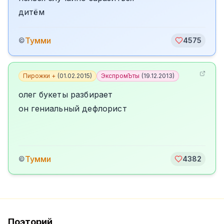
дитём
Тумми
©
4575
Пирожки +
(
01.02.2015
)
ЭкспромЪты
(
19.12.2013
)
олег букеты разбирает
он гениальный дефлорист
Тумми
©
4382
Поэторий