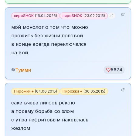
пироSHOK
(
16.04.2026
)
пироSHOK
(
23.02.2015
)
+
1
мой монолог о том что можно
прожить без жизни половой
в конце всегда переключался
на вой
Тумми
©
5674
Пирожки +
(
04.06.2015
)
Пирожки +
(
30.05.2015
)
саке вчера лилось рекою
а посему борьба со злом
с утра нефритовым накрылась
жезлом