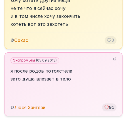
хочу хотеть другие вещи
не те что я сейчас хочу
и в том числе хочу закончить
хотеть вот это захотеть
Сохас
©
0
ЭкспромЪты
(
05.09.2013
)
я после родов потолстела
зато душа влезает в тело
Люся Зангези
©
91