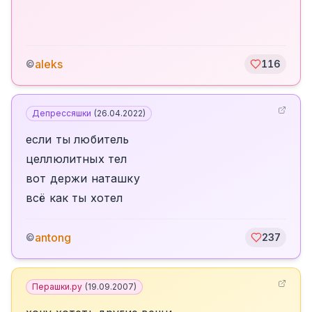
aleks
©
116
Депрессяшки
(
26.04.2022
)
если ты любитель
целлюлитных тел
вот держи наташку
всё как ты хотел
antong
©
237
Перашки.ру
(
19.09.2007
)