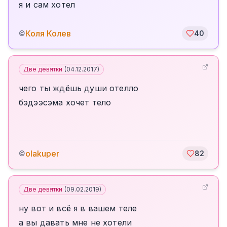
я и сам хотел
Коля Колев
©
40
Две девятки
(
04.12.2017
)
чего ты ждёшь души отелло
бэдээсэма хочет тело
olakuper
©
82
Две девятки
(
09.02.2019
)
ну вот и всё я в вашем теле
а вы давать мне не хотели