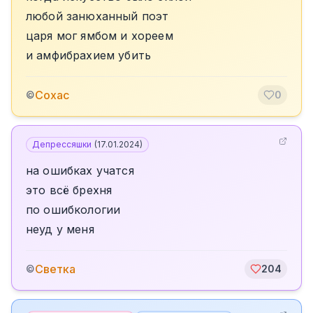
любой занюханный поэт
царя мог ямбом и хореем
и амфибрахием убить
Сохас
©
0
Депрессяшки
(
17.01.2024
)
на ошибках учатся
это всё брехня
по ошибкологии
неуд у меня
Светка
©
204