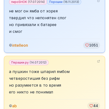
пироSHOK
(
17.07.2014
)
Порошки
(
16.11.2013
)
не мог он ямба от хорея
твердил что непонятен слог
но привязали к батарее
и смог
intelleon
©
1051
Перашки.ру
(
14.07.2012
)
а пушкин тоже шпарил ямбом
четверостишия без рифм
но разумеется в то время
его никто не понимал
ab
©
44