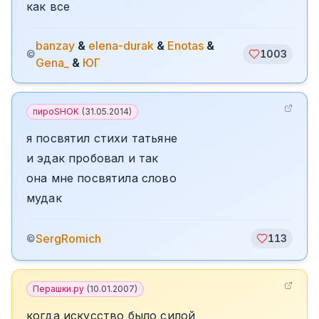
как все
banzay
&
elena-durak
&
Enotas
&
©
1003
Gena_
&
ЮГ
пироSHOK
(
31.05.2014
)
я посвятил стихи татьяне
и эдак пробовал и так
она мне посвятила слово
мудак
SergRomich
©
113
Перашки.ру
(
10.01.2007
)
когда искусство было силой