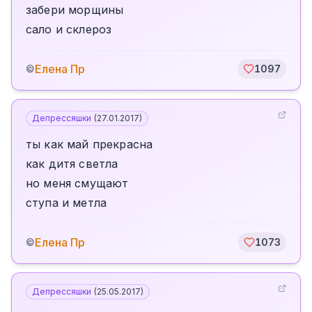
забери морщины
сало и склероз
Елена Пр
©
1097
Депрессяшки
(
27.01.2017
)
ты как май прекрасна
как дитя светла
но меня смущают
ступа и метла
Елена Пр
©
1073
Депрессяшки
(
25.05.2017
)