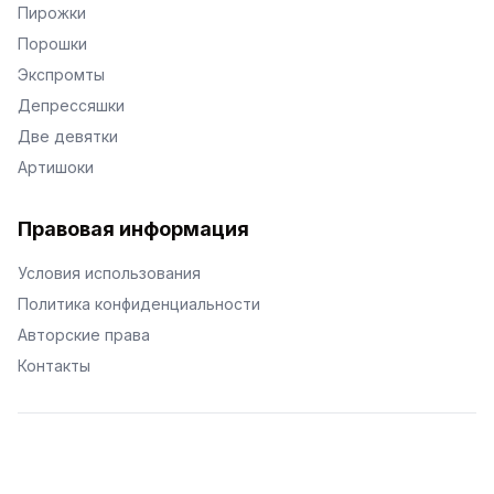
Пирожки
Порошки
Экспромты
Депрессяшки
Две девятки
Артишоки
Правовая информация
Условия использования
Политика конфиденциальности
Авторские права
Контакты
© Поэторий -
2026
•
Хиор
•
hior.ru
Сделано с любовью к малым поэтическим формам