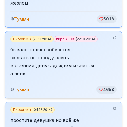
жезлом
Тумми
©
5018
Пирожки +
(
25.11.2014
)
пироSHOK
(
22.10.2014
)
бывало только соберётся
скакать по городу олень
в осенний день с дождём и снегом
а лень
Тумми
©
4658
Пирожки +
(
04.12.2014
)
простите девушка но всё же