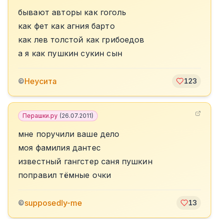
бывают авторы как гоголь
как фет как агния барто
как лев толстой как грибоедов
а я как пушкин сукин сын
Неусита
©
123
Перашки.ру
(
26.07.2011
)
мне поручили ваше дело
моя фамилия дантес
известный гангстер саня пушкин
поправил тёмные очки
supposedly-me
©
13