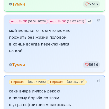
Тумми
©
5746
пироSHOK
(
16.04.2026
)
пироSHOK
(
23.02.2015
)
+
1
мой монолог о том что можно
прожить без жизни половой
в конце всегда переключался
на вой
Тумми
©
5674
Пирожки +
(
04.06.2015
)
Пирожки +
(
30.05.2015
)
саке вчера лилось рекою
а посему борьба со злом
с утра нефритовым накрылась