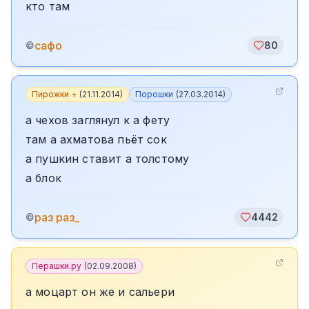
кто там
сафо
©
80
Пирожки +
(
21.11.2014
)
Порошки
(
27.03.2014
)
а чехов заглянул к а фету
там а ахматова пьёт сок
а пушкин ставит а толстому
а блок
раз раз_
©
4442
Перашки.ру
(
02.09.2008
)
а моцарт он же и сальери