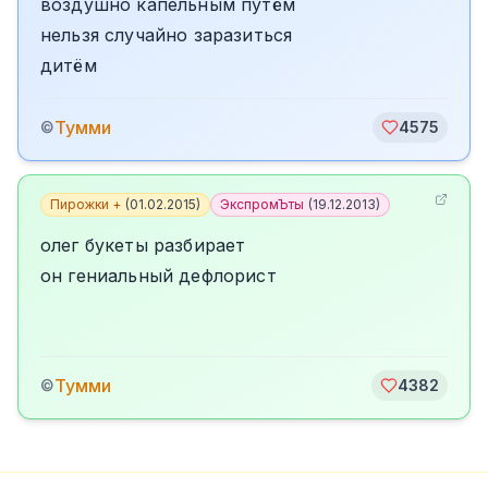
воздушно капельным путём
нельзя случайно заразиться
дитём
Тумми
©
4575
Пирожки +
(
01.02.2015
)
ЭкспромЪты
(
19.12.2013
)
олег букеты разбирает
он гениальный дефлорист
Тумми
©
4382