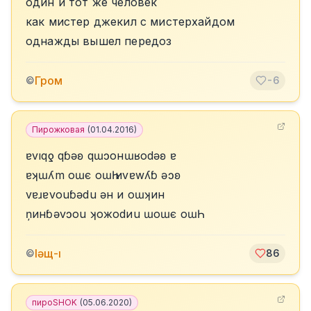
один и тот же человек
как мистер джекил с мистерхайдом
однажды вышел передоз
Гром
©
-6
Пирожковая
(
01.04.2016
)
ɐvıqƍ qɓǝʚ qɯɔонɯʁоdǝʚ ɐ
ɐʞɯʎm оɯє оɯҺ иvɐwʎɓ ǝɔʚ
vɐɹɐvоuɓǝdu ǝн и оɯʞин
ņинɓǝvɔоu ʞожоdиu ɯоɯє оɯҺ
lǝщ-ı
©
86
пироSHOK
(
05.06.2020
)